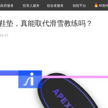
创投发布
项目推荐
核心服务
LP源计划
政府服务
投资人服务
创业者服务
创投平台
AI测
36氪Pro
VClub
VClub投资机构库
创投氪堂
城市之窗
投资机构职位推介
企业入驻
投资人认证
AI鞋垫，真能取代滑雪教练吗？
04:57