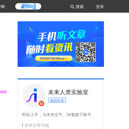
评网
搜索
登录
未来人类实验室
新锐作者
即刻上手，与未来交手。36氪旗下账号
发表文章
35
篇