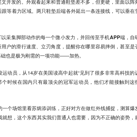
昊文开发的。
外观看起来和普通鞋垫差不多，但更硬，里面以阵
后跟等着力区域。
两只鞋垫后端各外延出一条连接线，可以垂在
可以采集脚部动作的每一个微小发力，并回传至手机APP端，自
析用户的滑行速度、立刃角度，提醒你在哪里容易摔倒，甚至是
基础也是极为刚需的一项功能——加热。
运动员，从14岁在美国读高中起就“见到了很多非常高科技的
“那个时候在国内只有最顶尖的冠军运动员，他们才能接触到这
圳的一个场馆里看苏炳添训练，正好对方在做红外线捕捉，测算爆
我就想，
这个东西其实我们普通人也需要，因为不正确的姿势，