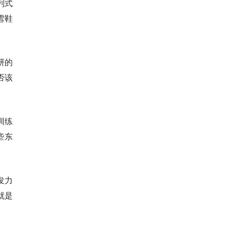
列式
雪鞋
研的
否该
训练
些东
发力
就是