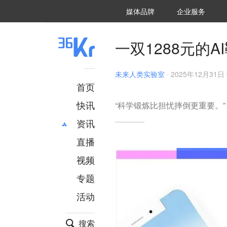
36氪Auto
数字时氪
企业号
未来消费
智能涌现
未来城市
启动Power on
媒体品牌
企业服务
企服点评
36氪出海
36氪研究院
潮生TIDE
36氪企服点评
36Kr研究院
36氪财经
职场bonus
36碳
后浪研究所
36Kr创新咨询
暗涌Waves
硬氪
氪睿研究院
一双1288元的
未来人类实验室
·
2025年12月31日 
首页
快讯
“科学锻炼比担忧摔倒更重要。”
资讯
直播
最新
推荐
创投
财经
视频
汽车
AI
专题
科技
项目推荐
活动
专精特新
安徽
搜索