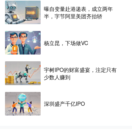
曝自变量赴港递表，成立两年
半，字节阿里美团齐抬轿
杨立昆，下场做VC
宇树IPO的财富盛宴，注定只有
少数人赚到
深圳盛产千亿IPO