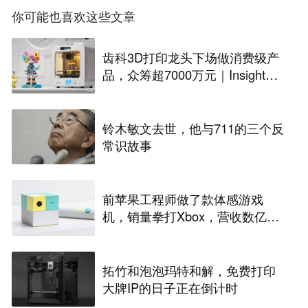
你可能也喜欢这些文章
齿科3D打印龙头下场做消费级产
品，众筹超7000万元｜Insight全
球
铃木敏文去世，他与711的三个反
常识故事
前苹果工程师做了款体感游戏
机，销量拳打Xbox，营收数亿美
元
拓竹和泡泡玛特和解，免费打印
大牌IP的日子正在倒计时