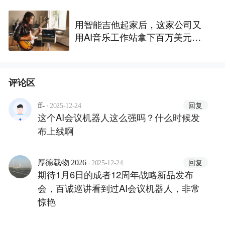
用智能吉他起家后，这家公司又
用AI音乐工作站拿下百万美元众
筹，营收数亿｜Insight全球
评论区
·
回复
ff-
2025-12-24
这个AI会议机器人这么强吗？什么时候发
布上线啊
·
回复
厚德载物 2026
2025-12-24
期待1月6日的成者12周年战略新品发布
会，百诚巡讲看到过AI会议机器人，非常
惊艳