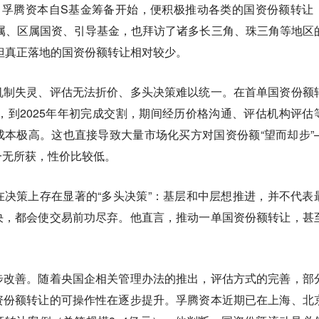
，孚腾资本自S基金筹备开始，便积极推动各类的国资份额转让
市属、区属国资、引导基金，也拜访了诸多长三角、珠三角等地区
但真正落地的国资份额转让相对较少。
机制失灵、评估无法折价、多头决策难以统一。
在首单国资份额
通，到2025年年初完成交割，期间经历价格沟通、评估机构评估
本极高。这也直接导致大量市场化买方对国资份额“望而却步”
一无所获，性价比较低。
决策上存在显著的“多头决策”：基层和中层想推进，并不代表
决，都会使交易前功尽弃。他直言，推动一单国资份额转让，甚
步改善。随着央国企相关管理办法的推出，评估方式的完善，部
资份额转让的可操作性在逐步提升。孚腾资本近期已在上海、北