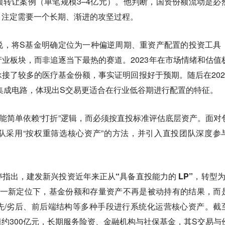
转让案例（单笔规模3–4亿元）。他判断，国资份额流动是必
，注定需要一个长期、渐进的攻坚过程。
说，将S基金明确定位为一种
偏逆周期、重资产配置的投资工具
业板块，而非追逐当下最热的赛道。2023年在市场情绪和估值
接了较多的医疗基金份额，事实证明回报好于预期。随后在202
向集成电路，体现出S交易更适合在行业低谷期进行配置的特征。
能简单依赖“打折”逻辑，而必须按直投标准评估底层资产。面对
队采用“按权重筛选核心资产”的方法，并引入直投团队深度参
指出，建发新兴投资近年来正从“具备直投能力的 LP”，转型为
一新定位下，基金份额和存量资产不再是被动持有的结果，而
先/劣后、前后端结构等多种手段进行系统化运营核心资产。截
约300亿元，长期服务险资、金融机构与社保基金，其S交易与