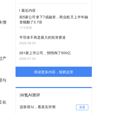
；
最近内容
前5家公司拿下7成融资，商业航天上半年融
快增
资额翻了3.7倍
17小时前
半导体不再是最大的投资赛道
2026-08-03
261家上市公司，悄悄掏了500亿
过产
2026-07-24
阅读更多内容，狠戳这里
理与
36氪AI测评
正在
选靠谱AI，看真实评测
查看