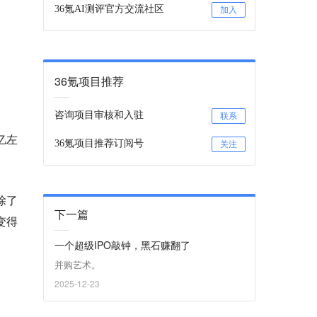
36氪AI测评官方交流社区
加入
36氪项目推荐
咨询项目审核和入驻
联系
亿左
36氪项目推荐订阅号
关注
除了
下一篇
变得
一个超级IPO敲钟，黑石赚翻了
并购艺术。
2025-12-23