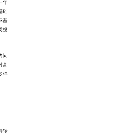
一年
基础
S基
类投
的问
对高
多样
额转