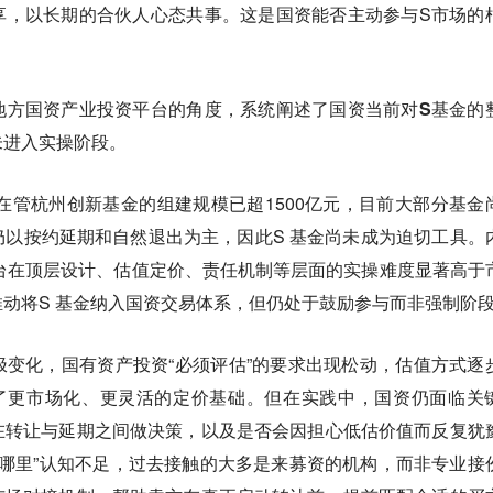
享，以长期的合伙人心态共事。这是国资能否主动参与S市场的
地方国资产业投资平台的角度，系统阐述了国资当前对S基金的
未进入实操阶段。
，在管杭州创新基金的组建规模已超1500亿元，目前大部分基金
以按约延期和自然退出为主，因此S 基金尚未成为迫切工具。
平台在顶层设计、估值定价、责任机制等层面的实操难度显著高于
动将S 基金纳入国资交易体系，但仍处于鼓励参与而非强制阶
变化，国有资产投资“必须评估”的要求出现松动，估值方式逐
了更市场化、更灵活的定价基础。但在实践中，国资仍面临关
在转让与延期之间做决策，以及是否会因担心低估价值而反复犹
方在哪里”认知不足，过去接触的大多是来募资的机构，而非专业接