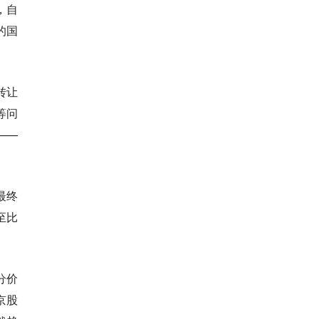
，自
的国
转让
等问
——
最终
至比
分价
京股