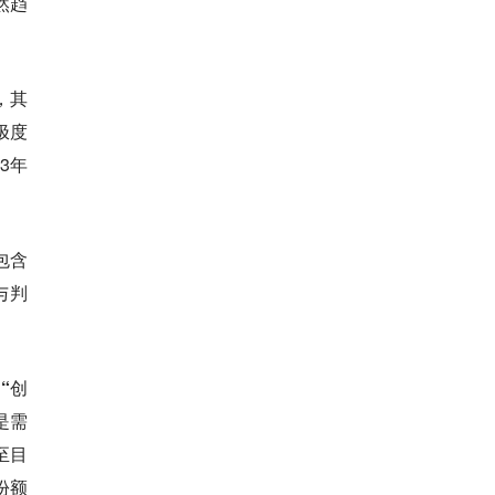
然趋
，其
极度
3年
包含
与判
“创
是需
至目
份额