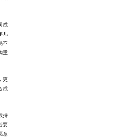
司成
年几
易不
构重
，更
合成
。
续持
若要
愿意