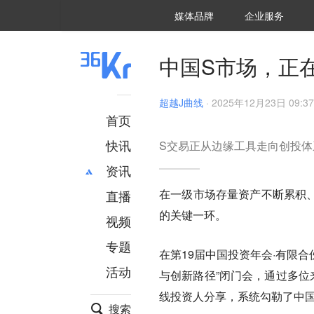
36氪Auto
数字时氪
企业号
未来消费
智能涌现
未来城市
启动Power on
媒体品牌
企业服务
企服点评
36氪出海
36氪研究院
潮生TIDE
36氪企服点评
36Kr研究院
36氪财经
职场bonus
36碳
后浪研究所
36Kr创新咨询
暗涌Waves
硬氪
氪睿研究院
中国S市场，正在
超越J曲线
·
2025年12月23日 09:37
首页
快讯
S交易正从边缘工具走向创投体
资讯
在一级市场存量资产不断累积、
直播
最新
推荐
的关键一环。
创投
财经
视频
汽车
AI
专题
在第19届中国投资年会·有限
科技
项目推荐
活动
专精特新
安徽
与创新路径”闭门会，通过多位
线投资人分享，系统勾勒了中国
搜索