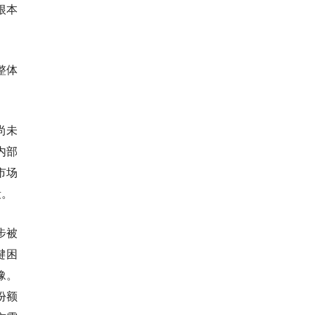
根本
整体
尚未
内部
市场
段。
步被
键困
豫。
份额