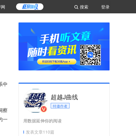
评网
搜索
登录
系中
超越J曲线
特邀作者
洞察
的一
用数据延伸你的阅读
发表文章
110
篇