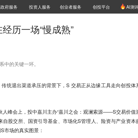
创投发布
项目推荐
核心服务
LP源计划
政府服务
投资人服务
创业者服务
创投平台
AI测
36氪Pro
VClub
VClub投资机构库
创投氪堂
城市之窗
投资机构职位推介
企业入驻
投资人认证
经历一场“慢成熟”
系中的关键一环。
传统退出渠道承压的背景下，S 交易正从边缘工具走向创投体
合伙人峰会上，投中嘉川主办“嘉川之会：观澜索源——S交易价值
来自股交所、国资引导基金、市场化S管理人、险资与产业资本
S市场的真实图景：