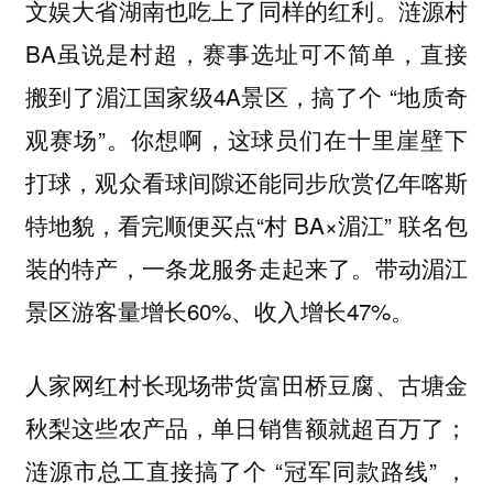
文娱大省湖南也吃上了同样的红利。涟源村
BA虽说是村超，赛事选址可不简单，直接
搬到了湄江国家级4A景区，搞了个 “地质奇
观赛场”。你想啊，这球员们在十里崖壁下
打球，观众看球间隙还能同步欣赏亿年喀斯
特地貌，看完顺便买点“村 BA×湄江” 联名包
装的特产，一条龙服务走起来了。带动湄江
景区游客量增长60%、收入增长47%。
人家网红村长现场带货富田桥豆腐、古塘金
秋梨这些农产品，单日销售额就超百万了；
涟源市总工直接搞了个 “冠军同款路线” ，