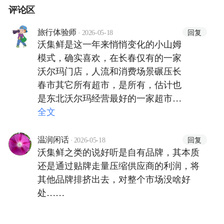
评论区
·
回复
旅行体验师
2026-05-18
沃集鲜是这一年来悄悄变化的小山姆
模式，确实喜欢，在长春仅有的一家
沃尔玛门店，人流和消费场景碾压长
春市其它所有超市，是所有，估计也
是东北沃尔玛经营最好的一家超市
了，面包区都把本地老品牌桃李排挤
全文
出局了，清一色沃集鲜，可颂有12枚
变成更小包装的6枚，酸奶、牛奶也
·
回复
温润闲话
2026-05-18
罢蒙牛、伊利清场，体验更好，补货
沃集鲜之类的说好听是自有品牌，其本质
更快，喜欢！
还是通过贴牌走量压缩供应商的利润，将
其他品牌排挤出去，对整个市场没啥好
处……