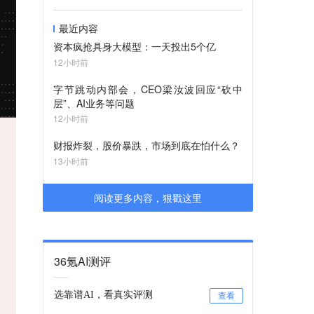
最近内容
资本疯抢具身大模型：一天投出5个亿
12小时前
字节跳动内部会，CEO梁汝波回应“砍中
层”、AI业务等问题
12小时前
财报炸裂，股价暴跌，市场到底在怕什么？
13小时前
阅读更多内容，狠戳这里
36氪AI测评
选靠谱AI，看真实评测
查看