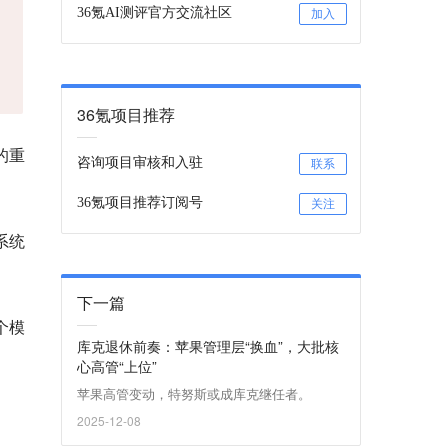
36氪AI测评官方交流社区
加入
36氪项目推荐
》的重
咨询项目审核和入驻
联系
36氪项目推荐订阅号
关注
系统
下一篇
个模
库克退休前奏：苹果管理层“换血”，大批核
心高管“上位”
苹果高管变动，特努斯或成库克继任者。
2025-12-08