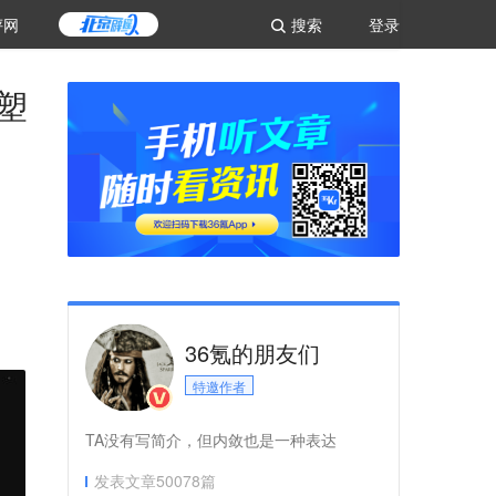
评网
搜索
登录
重塑
36氪的朋友们
特邀作者
TA没有写简介，但内敛也是一种表达
发表文章
50078
篇