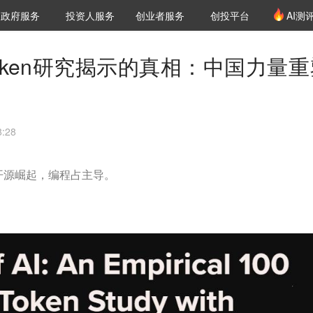
创投发布
项目推荐
核心服务
LP源计划
政府服务
投资人服务
创业者服务
创投平台
AI测
36氪Pro
VClub
VClub投资机构库
创投氪堂
城市之窗
投资机构职位推介
企业入驻
投资人认证
亿Token研究揭示的真相：中国力量
:28
国开源崛起，编程占主导。