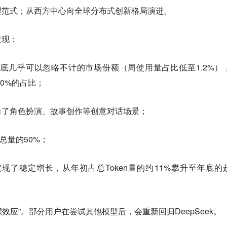
理范式；从西方中心向全球分布式创新格局演进。
发现：
年底几乎可以忽略不计的市场份额（周使用量占比低至1.2%）
30%的占比；
向了角色扮演、故事创作等创意对话场景；
总量的50%；
实现了稳定增长，从年初占总Token量的约11%攀升至年底的
旋镖效应”。部分用户在尝试其他模型后，会重新回归DeepSeek。