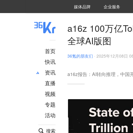
36氪Auto
数字时氪
企业号
未来消费
智能涌现
未来城市
启动Power on
媒体品牌
企业服务
企服点评
36氪出海
36氪研究院
潮生TIDE
36氪企服点评
36Kr研究院
36氪财经
职场bonus
36碳
后浪研究所
36Kr创新咨询
暗涌Waves
硬氪
氪睿研究院
a16z 100万
全球AI版图
首页
36氪的朋友们
·
2025年12月08日 08
快讯
资讯
a16z报告：AI转向推理，中
直播
最新
推荐
创投
财经
视频
汽车
AI
专题
科技
项目推荐
活动
专精特新
安徽
搜索