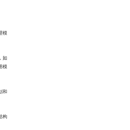
理模
，如
调用模
划和
结构