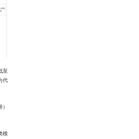
低至
I为代
等）
。
类模