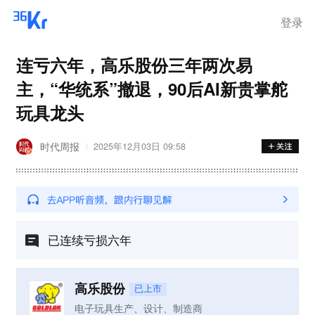
登录
连亏六年，高乐股份三年两次易
主，“华统系”撤退，90后AI新贵掌舵
玩具龙头
时代周报
2025年12月03日 09:58
已连续亏损六年
高乐股份
已上市
电子玩具生产、设计、制造商