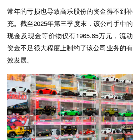
常年的亏损也导致高乐股份的资金得不到补
充。截至2025年第三季度末，该公司手中的
现金及现金等价物仅有1965.65万元，流动
资金不足很大程度上制约了该公司业务的有
效发展。