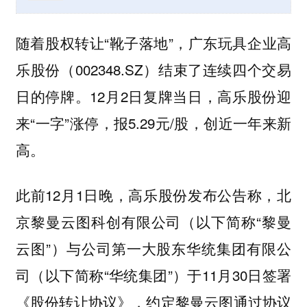
随着股权转让“靴子落地”，广东玩具企业高
乐股份（002348.SZ）结束了连续四个交易
日的停牌。12月2日复牌当日，高乐股份迎
来“一字”涨停，报5.29元/股，创近一年来新
高。
此前12月1日晚，高乐股份发布公告称，北
京黎曼云图科创有限公司（以下简称“黎曼
云图”）与公司第一大股东华统集团有限公
司（以下简称“华统集团”）于11月30日签署
《股份转让协议》，约定黎曼云图通过协议