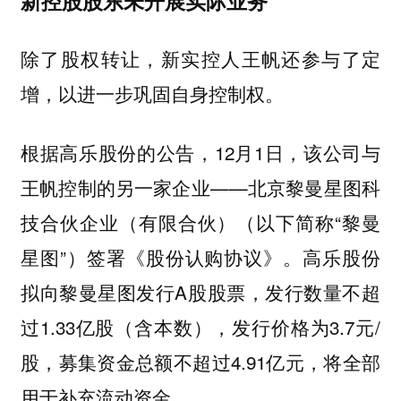
新控股股东未开展实际业务
除了股权转让，新实控人王帆还参与了定
增，以进一步巩固自身控制权。
根据高乐股份的公告，12月1日，该公司与
王帆控制的另一家企业——北京黎曼星图科
技合伙企业（有限合伙）（以下简称“黎曼
星图”）签署《股份认购协议》。高乐股份
拟向黎曼星图发行A股股票，发行数量不超
过1.33亿股（含本数），发行价格为3.7元/
股，募集资金总额不超过4.91亿元，将全部
用于补充流动资金。