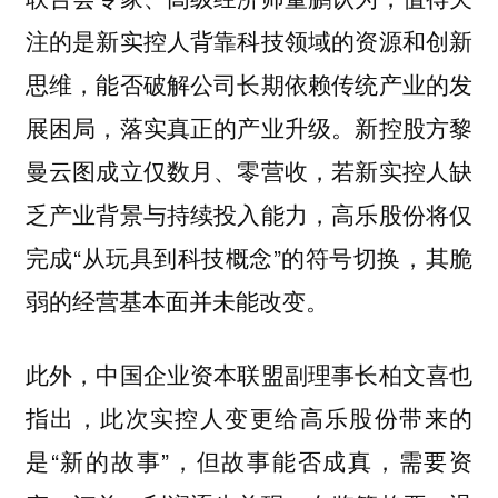
注的是新实控人背靠科技领域的资源和创新
思维，能否破解公司长期依赖传统产业的发
展困局，落实真正的产业升级。新控股方黎
曼云图成立仅数月、零营收，若新实控人缺
乏产业背景与持续投入能力，高乐股份将仅
完成“从玩具到科技概念”的符号切换，其脆
弱的经营基本面并未能改变。
此外，中国企业资本联盟副理事长柏文喜也
指出，此次实控人变更给高乐股份带来的
是“新的故事”，但故事能否成真，需要资