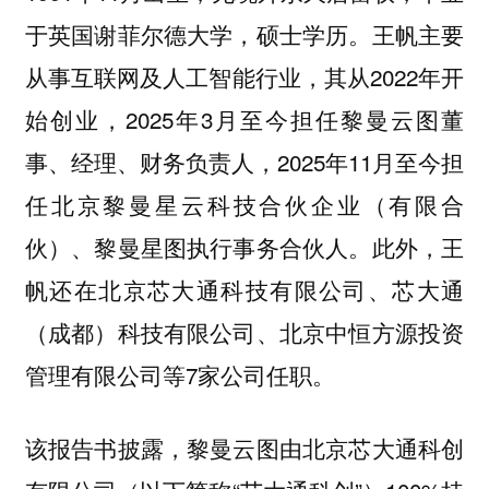
于英国谢菲尔德大学，硕士学历。王帆主要
从事互联网及人工智能行业，其从2022年开
始创业，2025年3月至今担任黎曼云图董
事、经理、财务负责人，2025年11月至今担
任北京黎曼星云科技合伙企业（有限合
伙）、黎曼星图执行事务合伙人。此外，王
帆还在北京芯大通科技有限公司、芯大通
（成都）科技有限公司、北京中恒方源投资
管理有限公司等7家公司任职。
该报告书披露，黎曼云图由北京芯大通科创