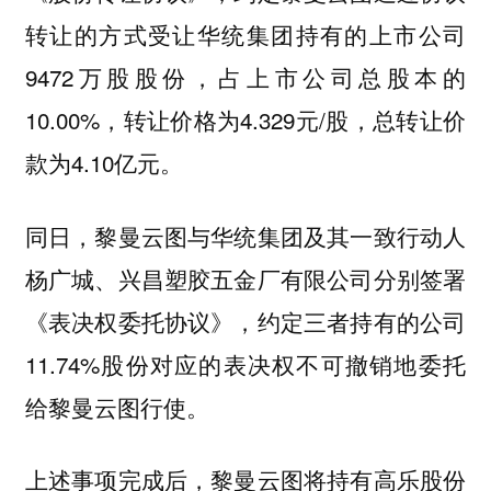
转让的方式受让华统集团持有的上市公司
9472万股股份，占上市公司总股本的
10.00%，转让价格为4.329元/股，总转让价
款为4.10亿元。
同日，黎曼云图与华统集团及其一致行动人
杨广城、兴昌塑胶五金厂有限公司分别签署
《表决权委托协议》，约定三者持有的公司
11.74%股份对应的表决权不可撤销地委托
给黎曼云图行使。
上述事项完成后，黎曼云图将持有高乐股份