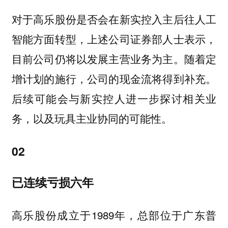
对于高乐股份是否会在新实控入主后往人工
智能方面转型，上述公司证券部人士表示，
目前公司仍将以发展主营业务为主。随着定
增计划的施行，公司的现金流将得到补充。
后续可能会与新实控人进一步探讨相关业
务，以及玩具主业协同的可能性。
02
已连续亏损六年
高乐股份成立于1989年，总部位于广东普