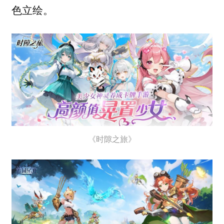
色立绘。
《时隙之旅》