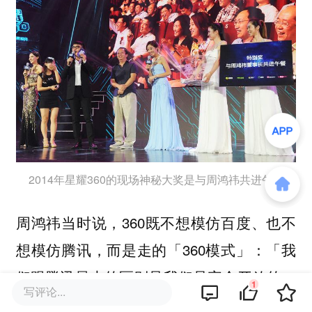
2014年星耀360的现场神秘大奖是与周鸿祎共进午餐
周鸿祎当时说，360既不想模仿百度、也不
想模仿腾讯，而是走的「360模式」：「我
们跟腾讯最大的区别是我们是完全开放的，
1
写评论...
我们本身不自研做游戏，我们跟开发者的关