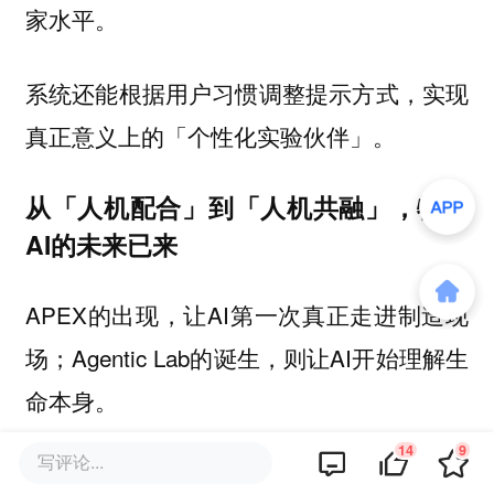
家水平。
系统还能根据用户习惯调整提示方式，实现
真正意义上的「个性化实验伙伴」。
从「人机配合」到「人机共融」，物理
AI的未来已来
APEX的出现，让AI第一次真正走进制造现
场；Agentic Lab的诞生，则让AI开始理解生
命本身。
14
9
写评论...
它们共同构成了「人机共融智能」的两翼