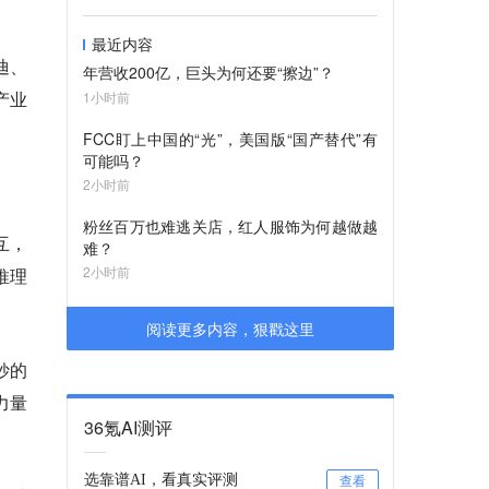
最近内容
迪、
年营收200亿，巨头为何还要“擦边”？
产业
1小时前
FCC盯上中国的“光”，美国版“国产替代”有
可能吗？
2小时前
粉丝百万也难逃关店，红人服饰为何越做越
互，
难？
2小时前
推理
阅读更多内容，狠戳这里
妙的
力量
36氪AI测评
选靠谱AI，看真实评测
查看