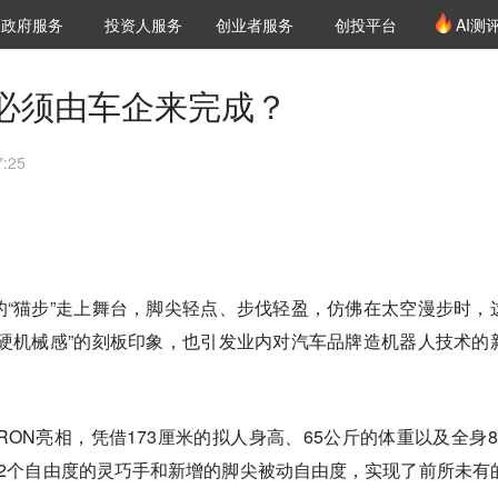
创投发布
项目推荐
核心服务
LP源计划
政府服务
投资人服务
创业者服务
创投平台
AI测
36氪Pro
VClub
VClub投资机构库
创投氪堂
城市之窗
投资机构职位推介
企业入驻
投资人认证
必须由车企来完成？
:25
“猫步”走上舞台，脚尖轻点、步伐轻盈，仿佛在太空漫步时，
硬机械感”的刻板印象，也引发业内对汽车品牌造机器人技术的
RON亮相，凭借173厘米的拟人身高、65公斤的体重以及全身8
2个自由度的灵巧手和新增的脚尖被动自由度，实现了前所未有