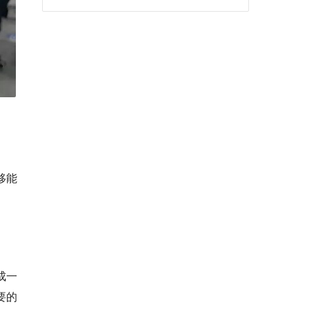
移能
成一
要的