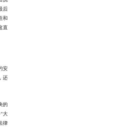
最后
性和
这直
的安
，还
决的
“大
法律