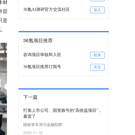
体材
36氪AI测评官方交流社区
件层
加入
只是
式。
36氪项目推荐
咨询项目审核和入驻
联系
36氪项目推荐订阅号
关注
下一篇
打着上市公司、国资旗号的“高收益项目”，
暴雷了
隐秘资本局与金融陷阱
2025-11-18