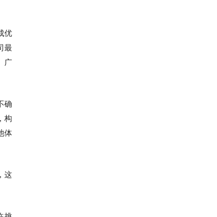
成优
司最
、广
不确
，构
池体
，这
临挑