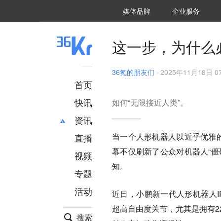
36氪Auto
数字时氪
企业号
未来消费
智能涌现
未来城市
启动Power on
媒体品牌
企业服务
企服点评
36氪出海
36氪研究院
潮生TIDE
36氪企服点评
36Kr研究院
36氪财经
职场bonus
36碳
后浪研究所
36Kr创新咨询
暗涌Waves
硬氪
氪睿研究院
这一步，为什么
36氪的朋友们
·
2025年11月18日 07
首页
快讯
如何“无限接近人类”。
资讯
当一个人形机器人以近乎优雅的
直播
最新
推荐
幕不仅刷新了公众对机器人“僵
创投
财经
视频
汽车
AI
知。
专题
科技
项目推荐
活动
专精特新
安徽
近日，小鹏新一代人形机器人I
超高自由度关节，尤其是拥有2
搜索