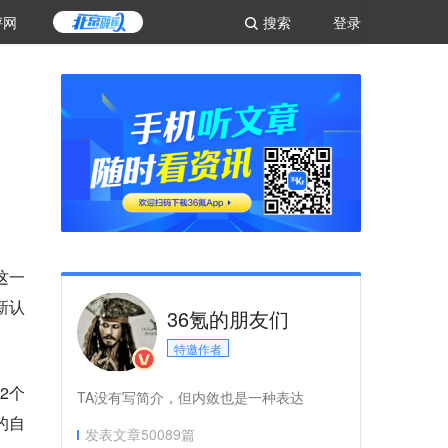
评网
搜索
登录
这一
新认
36氪的朋友们
特邀作者
2个
TA没有写简介，但内敛也是一种表达
的自
发表文章
50089
篇