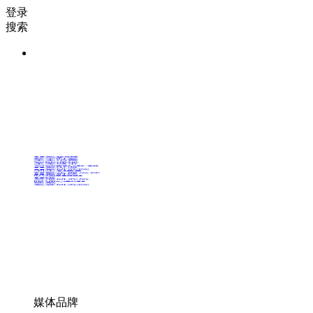
登录
搜索
36氪Auto
数字时氪
未来消费
智能涌现
未来城市
启动Power on
36氪出海
36氪研究院
潮生TIDE
36氪企服点评
36氪财经
职场bonus
36碳
后浪研究所
暗涌Waves
硬氪
氪睿研究院
媒体品牌