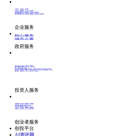
企业号
企服点评
36Kr研究院
36Kr创新咨询
企业服务
核心服务
城市之窗
政府服务
创投发布
LP源计划
VClub
VClub投资机构库
投资机构职位推介
投资人认证
投资人服务
项目推荐
36氪Pro
创投氪堂
企业入驻
创业者服务
创投平台
AI测评网