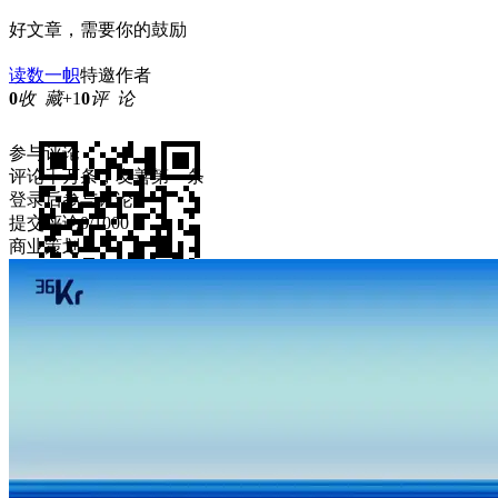
好文章，需要你的鼓励
读数一帜
特邀作者
0
收 藏
+1
0
评 论
参与评论
评论千万条，友善第一条
登录
后参与讨论
提交评论
0/1000
商业策划
打开微信“扫一扫”，打开网页后
沉浸阅读
返回顶部
举报