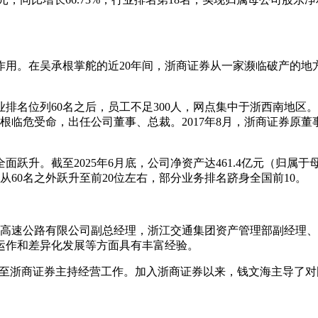
。在吴承根掌舵的近20年间，浙商证券从一家濒临破产的地方券
排名位列60名之后，员工不足300人，网点集中于浙西南地区
承根临危受命，出任公司董事、总裁。2017年8月，浙商证券
。截至2025年6月底，公司净资产达461.4亿元（归属于母公司
名从60名之外跃升至前20位左右，部分业务排名跻身全国前10。
台温高速公路有限公司副总经理，浙江交通集团资产管理部副经理
运作和差异化发展等方面具有丰富经验。
调任至浙商证券主持经营工作。加入浙商证券以来，钱文海主导了对国