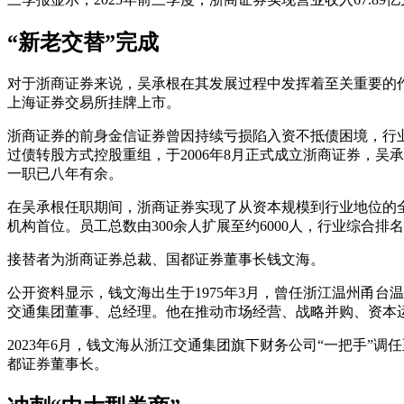
“新老交替”完成
对于浙商证券来说，吴承根在其发展过程中发挥着至关重要的作用
上海证券交易所挂牌上市。
浙商证券的前身金信证券曾因持续亏损陷入资不抵债困境，行业
过债转股方式控股重组，于2006年8月正式成立浙商证券，吴
一职已八年有余。
在吴承根任职期间，浙商证券实现了从资本规模到行业地位的全面跃升
机构首位。员工总数由300余人扩展至约6000人，行业综合排
接替者为浙商证券总裁、国都证券董事长钱文海。
公开资料显示，钱文海出生于1975年3月，曾任浙江温州甬
交通集团董事、总经理。他在推动市场经营、战略并购、资本
2023年6月，钱文海从浙江交通集团旗下财务公司“一把手”
都证券董事长。