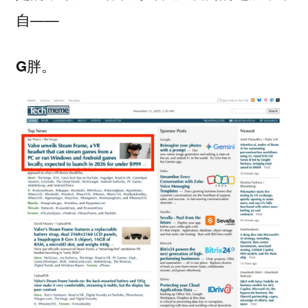
自——
。
G胖