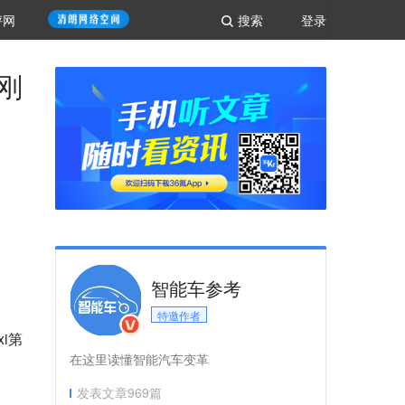
评网
搜索
登录
刚刚
智能车参考
特邀作者
i第
在这里读懂智能汽车变革
发表文章
969
篇