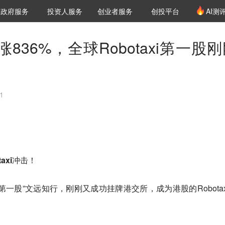
创投发布
项目推荐
核心服务
LP源计划
政府服务
投资人服务
创业者服务
创投平台
AI测
36氪Pro
VClub
VClub投资机构库
创投氪堂
城市之窗
投资机构职位推介
企业入驻
投资人认证
暴涨836%，全球Robotaxi第一股
1
taxi冲击
！
i第一股”
文远知行
，刚刚又成功挂牌港交所，成为港股的Robotax