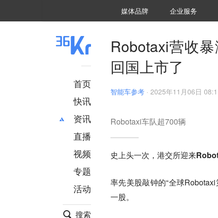
36氪Auto
数字时氪
企业号
未来消费
智能涌现
未来城市
启动Power on
媒体品牌
企业服务
企服点评
36氪出海
36氪研究院
潮生TIDE
36氪企服点评
36Kr研究院
36氪财经
职场bonus
36碳
后浪研究所
36Kr创新咨询
暗涌Waves
硬氪
氪睿研究院
Robotaxi营收
回国上市了
首页
智能车参考
·
2025年11月06日 08:1
快讯
资讯
Robotaxi车队超700辆
直播
最新
推荐
创投
财经
视频
史上头一次，港交所迎来
Robo
汽车
AI
专题
科技
项目推荐
率先美股敲钟的“全球Robotax
活动
专精特新
安徽
一股。
搜索