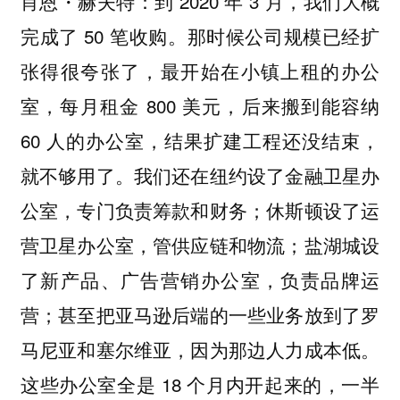
到 2020 年 3 月，我们大概
肖恩・赫夫特：
完成了 50 笔收购。那时候公司规模已经扩
张得很夸张了，最开始在小镇上租的办公
室，每月租金 800 美元，后来搬到能容纳
60 人的办公室，结果扩建工程还没结束，
就不够用了。我们还在纽约设了金融卫星办
公室，专门负责筹款和财务；休斯顿设了运
营卫星办公室，管供应链和物流；盐湖城设
了新产品、广告营销办公室，负责品牌运
营；甚至把亚马逊后端的一些业务放到了罗
马尼亚和塞尔维亚，因为那边人力成本低。
这些办公室全是 18 个月内开起来的，一半