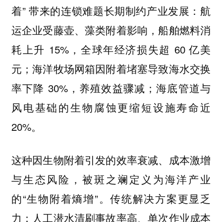
着” 带来的连锁难题长期制约产业发展：航
运企业受藤壶、藻类附着影响，船舶燃料消
耗上升 15%，全球年经济损失超 60 亿美
元；海洋牧场网箱因附着堵塞导致海水交换
率下降 30%，养殖效益骤减；海底管道与
风电基础的生物腐蚀更缩短设施寿命近
20%。
这种因生物附着引发的效率衰减、成本激增
与生态风险，被斑之斓定义为海洋产业
的“生物附着熵增”。传统解决方案更显乏
力：人工潜水清刷事故率高、单次作业成本