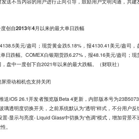
对发送不当内容的用户进行正向引导，鼓励用户文明沟通，共建
度创自2013年4月以来的最大单日跌幅
4138.5美元/盎司；现货黄金跌5.18%，报4130.41美元/盎司
单日跌幅。COMEX白银期货跌6.27%，报48.16美元/盎司；现
元/盎司，盘中一度创下自2021年以来的最大跌幅。（财联社）
，锁屏滑动相机也支持关闭
推送iOS 26.1开发者预览版Beta 4更新，内部版本号为23B507
ss液态玻璃透明度切换开关，之前系统默认为“透明”样式，不分用户反
显示与亮度- Liquid Glass中切换为“色调”模式，增加背景不
读性。