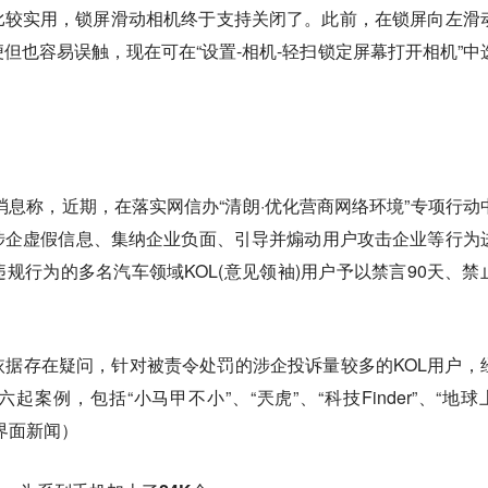
一个改动也比较实用，锁屏滑动相机终于支持关闭了。此前，在锁屏向左滑
但也容易误触，现在可在“设置-相机-轻扫锁定屏幕打开相机”中
布消息称，近期，在落实网信办“清朗·优化营商网络环境”专项行动
涉企虚假信息、集纳企业负面、引导并煽动用户攻击企业等行为
规行为的多名汽车领域KOL(意见领袖)用户予以禁言90天、禁
据存在疑问，针对被责令处罚的涉企投诉量较多的KOL用户，
案例，包括“小马甲不小”、“兲虎”、“科技Finder”、“地球
（界面新闻）