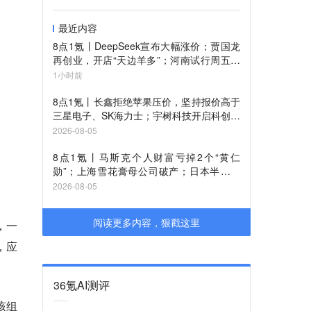
最近内容
8点1氪丨DeepSeek宣布大幅涨价；贾国龙
再创业，开店“天边羊多”；河南试行周五下
午弹性离岗
1小时前
8点1氪丨长鑫拒绝苹果压价，坚持报价高于
三星电子、SK海力士；宇树科技开启科创板
IPO初步询价；韩国宣布进入“国家灾难状
2026-08-05
态”
8点1氪丨马斯克个人财富亏掉2个“黄仁
勋”；上海雪花膏母公司破产；日本半导体
或面临断供
2026-08-05
阅读更多内容，狠戳这里
，一
，应
36氪AI测评
该组