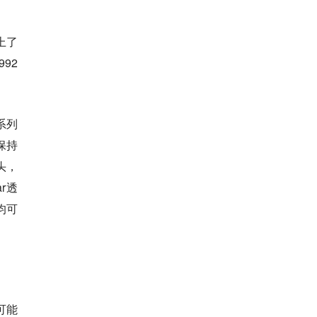
加上了
92
”系列
保持
像头，
r透
备均可
可能