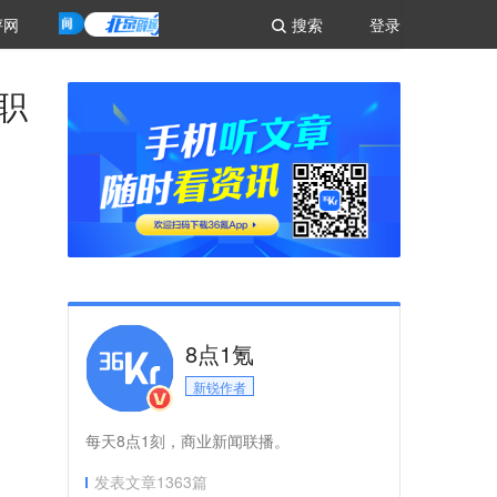
评网
搜索
登录
职
8点1氪
新锐作者
每天8点1刻，商业新闻联播。
发表文章
1363
篇