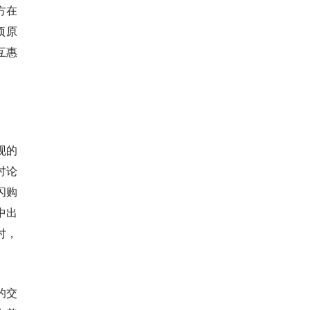
方在
项原
互惠
现的
讨论
闪购
中出
时，
的交