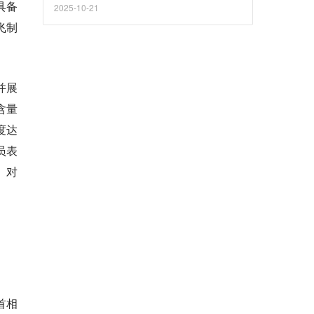
具备
2025-10-21
飞制
并展
含量
度达
员表
。对
首相