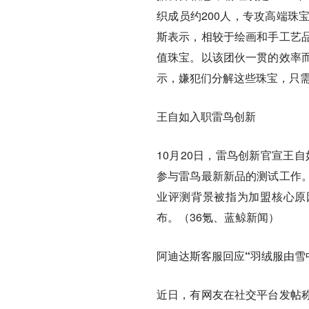
织成员约200人，专攻高端珠
斯表示，相较于绘画和手工艺
值珠宝。以该团伙一贯的效率
示，嫌犯们分解这些珠宝，只
王自如入职雷鸟创新
10月20日，雷鸟创新官宣王
参与雷鸟最新新品的测试工作
业评测背景被指为加盟核心原因
布。（36氪、蓝鲸新闻）
阿迪达斯客服回应“羽绒服由雪
近日，有网友在社交平台发帖