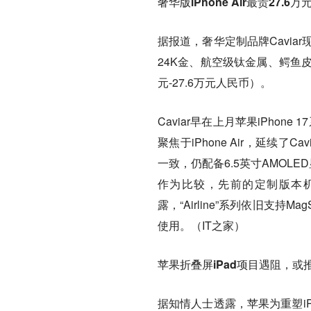
奢华版iPhone Air最贵27.
据报道，奢华定制品牌Caviar现已
24K金、航空级钛金属、鳄鱼皮饰
元-27.6万元人民币）。
Caviar早在上月苹果iPhon
聚焦于iPhone Air，延续
一致，仍配备6.5英寸AMOLED
作为比较，先前的定制版本机
露，“Airline”系列依旧支持M
使用。（IT之家）
苹果折叠屏iPad项目遇阻，或
据知情人士透露，苹果为重塑i