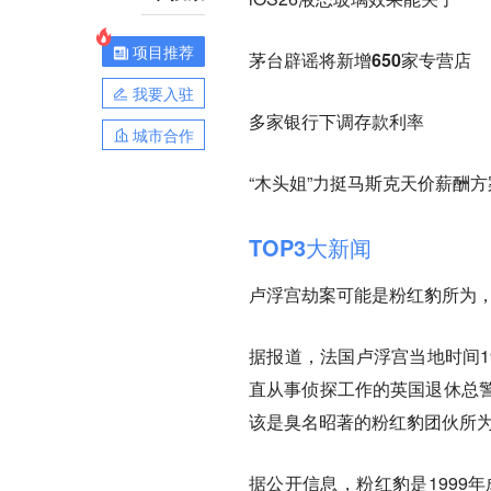
项目推荐
茅台辟谣将新增650家专营店
我要入驻
多家银行下调存款利率
城市合作
“木头姐”力挺马斯克天价薪酬方
TOP3大新闻
卢浮宫劫案可能是粉红豹所为
据报道，法国卢浮宫当地时间1
直从事侦探工作的英国退休总
该是臭名昭著的粉红豹团伙所
据公开信息，粉红豹是1999