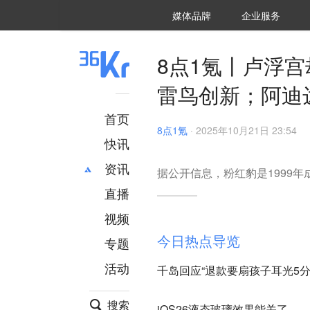
36氪Auto
数字时氪
企业号
未来消费
智能涌现
未来城市
启动Power on
媒体品牌
企业服务
企服点评
36氪出海
36氪研究院
潮生TIDE
36氪企服点评
36Kr研究院
36氪财经
职场bonus
36碳
后浪研究所
36Kr创新咨询
暗涌Waves
硬氪
氪睿研究院
8点1氪丨卢浮
雷鸟创新；阿迪
首页
8点1氪
·
2025年10月21日 23:54
快讯
资讯
据公开信息，粉红豹是1999年
直播
最新
推荐
创投
财经
视频
汽车
AI
今日热点导览
专题
科技
项目推荐
活动
千岛回应“退款要扇孩子耳光5分
专精特新
安徽
搜索
iOS26液态玻璃效果能关了