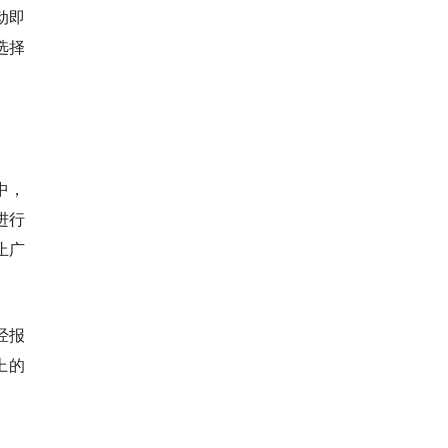
动即
选择
中，
进行
止广
经报
上的