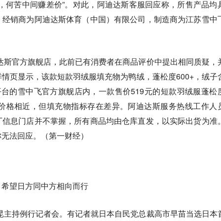
，何苦中间赚差价”。对此，阿迪达斯客服回应称，所售产品均
，经销商为阿迪达斯体育（中国）有限公司，制造商为江苏雪中
迪达斯官方旗舰店，此前已有消费者在商品评价中提出相同质疑，
情页显示，该款短款羽绒服填充物为鸭绒，蓬松度600+，绒子
一平台的雪中飞官方旗舰店内，一款售价519元的短款羽绒服蓬松
两者价格相近，但填充物指标存在差异。阿迪达斯服务热线工作人
厂信息门店并不掌握，所有商品均由仓库直发，以实际出货为准
称无法回应。（第一财经）
：希望日方同中方相向而行
嘉昆主持例行记者会。有记者就日本自民党总裁高市早苗当选日本