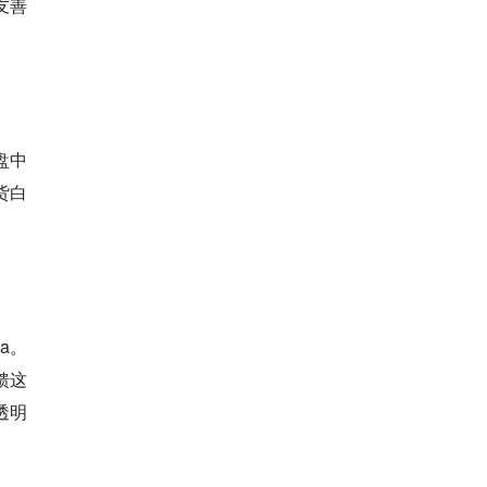
友善
，盘中
货白
3a。
馈这
透明