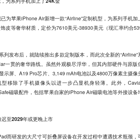
6万元，为系列手机加上了24K金
为苹果iPhone Air新增一款“Airline”定制机型，为系列手机
皮等奢华材质，定价为7610美元-38930美元（现汇率约合539
e 17系列发布后，就陆续推出多款定制版本，而此次全新的“Airline
了Caviar一贯的奢华路线。虽然外观极尽浮华，但其内部硬件与原版
显示屏、A19 Pro芯片、3,149 mAh电池以及4800万像素主摄
型移除了手机摄像头以进一步凸显机身轻薄。此外，Cavia
agSafe磁吸配件，包括苹果自家的iPhone Air磁吸电池等外接设
推迟至2029年或更晚上市
Pad而研发的大尺寸可折叠屏设备在开发过程中遭遇技术瓶颈，