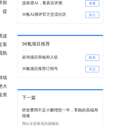
济和
选靠谱AI，看真实评测
查看
、提
36氪AI测评官方交流社区
加入
境波
36氪项目推荐
足客
成熟
咨询项目审核和入驻
联系
36氪项目推荐订阅号
关注
持续
绝大
这类
下一篇
研发费用不足小鹏理想一半，零跑的高端局
很难
掏出全部家底的旗舰款