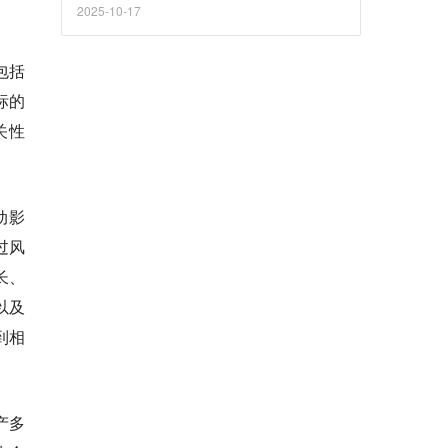
2025-10-17
包括
标的
关性
动影
过风
长、
以及
到相
产多