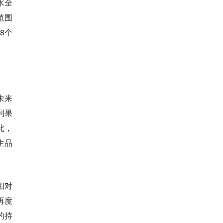
水全
范围
8个
未来
利果
此，
生品
相对
再度
的持