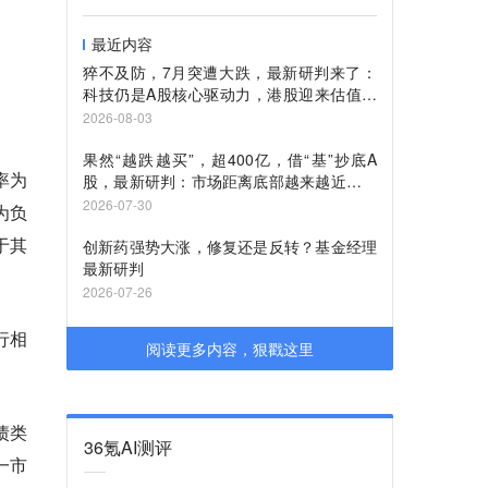
最近内容
猝不及防，7月突遭大跌，最新研判来了：
科技仍是A股核心驱动力，港股迎来估值回
升
2026-08-03
果然“越跌越买”，超400亿，借“基”抄底A
率为
股，最新研判：市场距离底部越来越近，看
好8月至9月修复行情
2026-07-30
为负
于其
创新药强势大涨，修复还是反转？基金经理
最新研判
2026-07-26
行相
阅读更多内容，狠戳这里
债类
36氪AI测评
一市