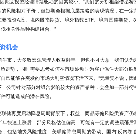
，因此受投资经理情绪驱动的因素较小。“我们的分析框架借鉴桥
期的风险相对平价，但短期会根据底层策略的表现情况，在一定
要投资A股、境内股指期货、境外指数ETF、境内国债期货、3
低相关性品种构建组合。”
资机会
的牛市，大多数宏观管理人收益颇丰，但也不可大意，我们认为
政策走势，同时需要思考如何在市场波动时为客户保住大部分胜
自己能够在突发的市场大利空情况下活下来。”无量资本说，因
下，公司针对部分对组合影响较大的资产品种，会叠加一部分衍
事件可能造成的潜在风险。
美联储再度启动降息周期背景下，权益、商品等偏风险类资产仍
半年快速上涨后，部分风格估值偏高，可能有一定的调整震荡后
，包括地缘风险维度、美联储降息周期的带动、国内‘反内卷’