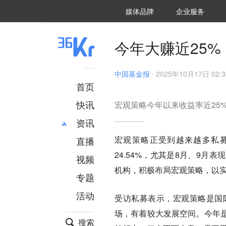
36氪Auto
数字时氪
企业号
未来消费
智能涌现
未来城市
启动Power on
媒体品牌
企业服务
企服点评
36氪出海
36氪研究院
潮生TIDE
36氪企服点评
36Kr研究院
36氪财经
职场bonus
36碳
后浪研究所
36Kr创新咨询
暗涌Waves
硬氪
氪睿研究院
今年大赚近25
中国基金报
·
2025年10月17日 02:3
首页
快讯
宏观策略今年以来收益率近25%
资讯
宏观策略正受到越来越多私
直播
最新
推荐
24.54%，尤其是8月、9
创投
财经
视频
汽车
AI
机构，积极布局宏观策略，以
专题
科技
项目推荐
活动
专精特新
安徽
受访私募表示，宏观策略是国
场，有着较大发展空间。今年
搜索