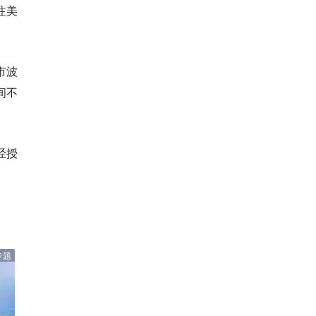
注美
市波
间不
经授
专题