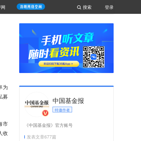
评网
搜索
登录
率为
私募
中国基金报
特邀作者
海市
《中国基金报》官方账号
人收
发表文章
677
篇