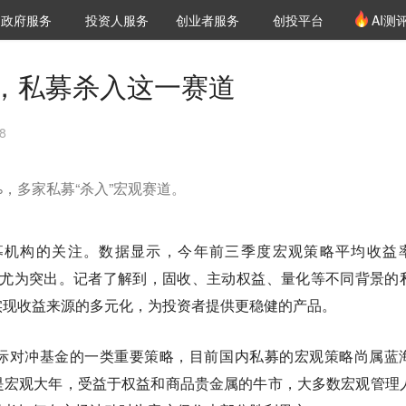
创投发布
项目推荐
核心服务
LP源计划
政府服务
投资人服务
创业者服务
创投平台
AI测
36氪Pro
VClub
VClub投资机构库
创投氪堂
城市之窗
投资机构职位推介
企业入驻
投资人认证
%，私募杀入这一赛道
8
，多家私募“杀入”宏观赛道。
募机构的关注。数据显示，今年前三季度宏观策略平均收益
月表现尤为突出。记者了解到，固收、主动权益、量化等不同背景的
实现收益来源的多元化，为投资者提供更稳健的产品。
际对冲基金的一类重要策略，目前国内私募的宏观策略尚属蓝
是宏观大年，受益于权益和商品贵金属的牛市，大多数宏观管理