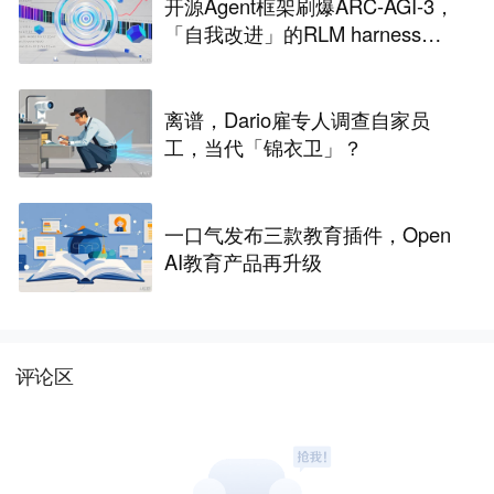
开源Agent框架刷爆ARC-AGI-3，
「自我改进」的RLM harness引
争议
离谱，Dario雇专人调查自家员
工，当代「锦衣卫」？
一口气发布三款教育插件，Open
AI教育产品再升级
评论区