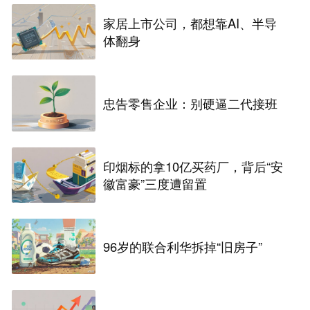
家居上市公司，都想靠AI、半导
体翻身
忠告零售企业：别硬逼二代接班
印烟标的拿10亿买药厂，背后“安
徽富豪”三度遭留置
96岁的联合利华拆掉“旧房子”