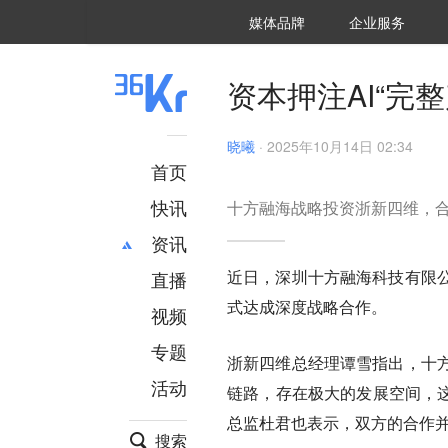
36氪Auto
数字时氪
企业号
未来消费
智能涌现
未来城市
启动Power on
媒体品牌
企业服务
企服点评
36氪出海
36氪研究院
潮生TIDE
36氪企服点评
36Kr研究院
36氪财经
职场bonus
36碳
后浪研究所
36Kr创新咨询
暗涌Waves
硬氪
氪睿研究院
资本押注AI“完
晓曦
·
2025年10月14日 02:34
首页
快讯
十方融海战略投资浙新四维，合
资讯
近日，深圳十方融海科技有限
直播
最新
推荐
式达成深度战略合作。
创投
财经
视频
汽车
AI
专题
浙新四维总经理谭雪指出，十
科技
项目推荐
活动
专精特新
安徽
链路，存在极大的发展空间，这
总监杜君也表示，双方的合作
搜索