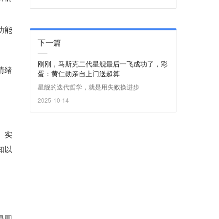
功能
下一篇
刚刚，马斯克二代星舰最后一飞成功了，彩
情绪
蛋：黄仁勋亲自上门送超算
星舰的迭代哲学，就是用失败换进步
2025-10-14
。实
知以
是围