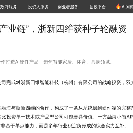
创投发布
项目推荐
核心服务
LP源计划
政府服务
投资人服务
创业者服务
创投平台
AI测
36氪Pro
VClub
VClub投资机构库
创投氪堂
城市之窗
投资机构职位推介
企业入驻
投资人认证
整产业链”，浙新四维获种子轮融资
作打造AI硬件产品，聚焦智能家居、体育、具身领域。
公司完成对浙新四维智能科技（杭州）有限公司的战略投资，双
方融海与浙新四维的合作，构成了一条从系统层到硬件端的完整
比投资单一技术或产品型公司可能更具价值。十方融海小智AI
并非基于单点能力，而是多年行业积淀所形成的综合实力互补。