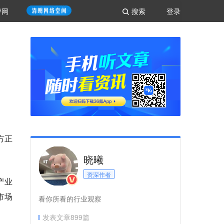
评网
搜索
登录
方正
晓曦
资深作者
产业
市场
看你所看的行业观察
发表文章
899
篇