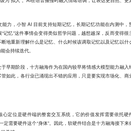
升级为“拟人”。AI在语音播报时融入情绪语调，让表达更自然、更
能力，小智 AI 目前支持短期记忆，长期记忆功能在内测中，
“记忆”这件事情会变得类似哲学问题，越想越深，反而变得很
不断地重新理解什么是记忆、什么时候该调取记忆以及记忆以什
功能会持续迭代。
处于早期阶段，十方融海作为在国内较早将情感大模型能力融入
尽管如此，各行业已涌现出不错的应用，只是要实现市场化、商
。
的核心定位是硬件端的整套交互系统，它的价值发挥需要依托硬
”，一定需要硬件这个“身体”。因此，软硬件结合是十方融海接下来