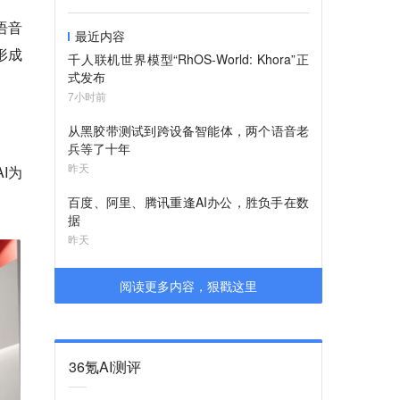
语音
最近内容
形成
千人联机世界模型“RhOS-World: Khora”正
式发布
7小时前
从黑胶带测试到跨设备智能体，两个语音老
兵等了十年
昨天
I为
百度、阿里、腾讯重逢AI办公，胜负手在数
据
昨天
阅读更多内容，狠戳这里
36氪AI测评