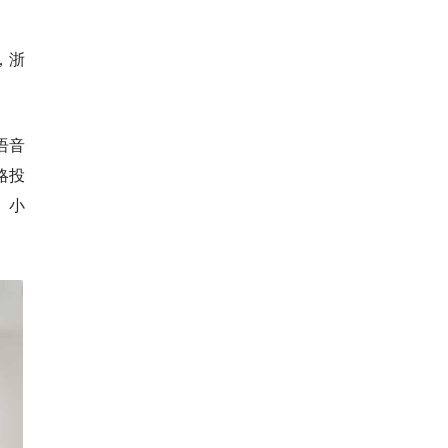
，浙
语音
略投
、小