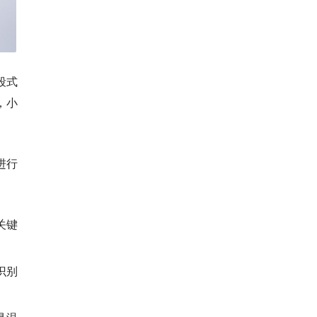
段式
，小
进行
关键
识别
。