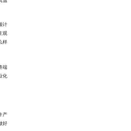
具温
预计
主观
么样
终端
业化
件产
做好