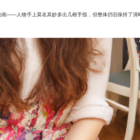
的画——人物手上莫名其妙多出几根手指，但整体仍旧保持了清