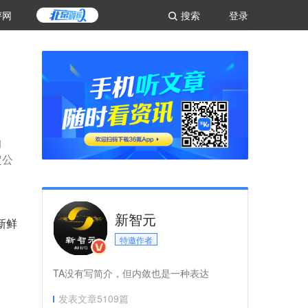
评网
搜索
登录
的
定公
新智元
新鲜
特邀作者
TA没有写简介，但内敛也是一种表达
发表文章
5109
篇