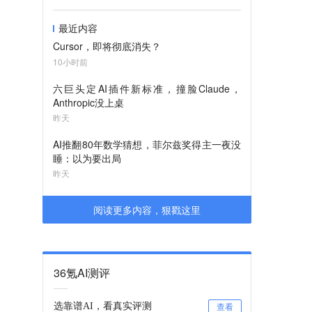
最近内容
Cursor，即将彻底消失？
10小时前
六巨头定AI插件新标准，撞脸Claude，
Anthropic没上桌
昨天
AI推翻80年数学猜想，菲尔兹奖得主一夜没
睡：以为要出局
昨天
阅读更多内容，狠戳这里
36氪AI测评
选靠谱AI，看真实评测
查看