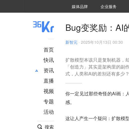
36氪Auto
数字时氪
企业号
未来消费
智能涌现
未来城市
启动Power on
媒体品牌
企业服务
企服点评
36氪出海
36氪研究院
潮生TIDE
36氪企服点评
36Kr研究院
36氪财经
职场bonus
36碳
后浪研究所
36Kr创新咨询
暗涌Waves
硬氪
氪睿研究院
Bug变奖励：A
新智元
·
2025年10月13日 00:30
首页
快讯
扩散模型本该只是复制机器，却
「创造力」其实是架构里的副
资讯
式，人类和AI的差别还有多少
直播
最新
推荐
创投
财经
视频
你一定见过那些奇怪的AI画：
汽车
AI
专题
感。
科技
项目推荐
活动
专精特新
安徽
这让人产生一个疑问：扩散模
搜索