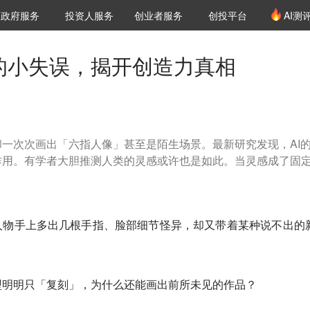
创投发布
项目推荐
核心服务
LP源计划
政府服务
投资人服务
创业者服务
创投平台
AI测
36氪Pro
VClub
VClub投资机构库
创投氪堂
城市之窗
投资机构职位推介
企业入驻
投资人认证
I的小失误，揭开创造力真相
一次次画出「六指人像」甚至是陌生场景。最新研究发现，AI
作用。有学者大胆推测人类的灵感或许也是如此。当灵感成了固
？
人物手上多出几根手指、脸部细节怪异，却又带着某种说不出的
型明明只「复刻」，为什么还能画出前所未见的作品？