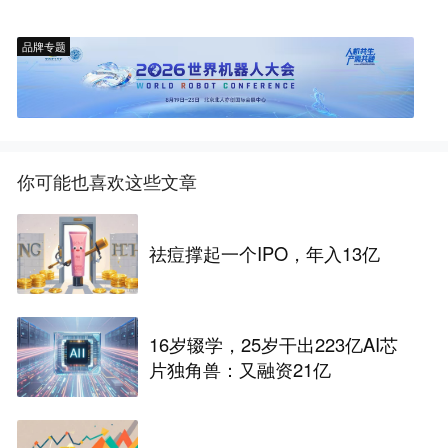
品牌专题
你可能也喜欢这些文章
祛痘撑起一个IPO，年入13亿
16岁辍学，25岁干出223亿AI芯
片独角兽：又融资21亿