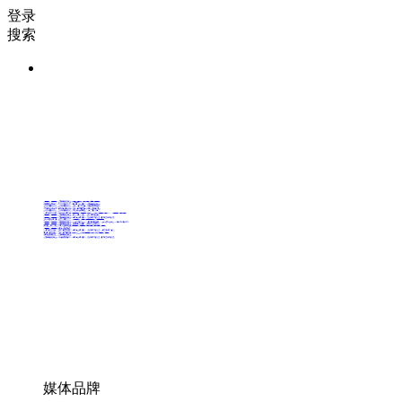
登录
搜索
36氪Auto
数字时氪
未来消费
智能涌现
未来城市
启动Power on
36氪出海
36氪研究院
潮生TIDE
36氪企服点评
36氪财经
职场bonus
36碳
后浪研究所
暗涌Waves
硬氪
氪睿研究院
媒体品牌