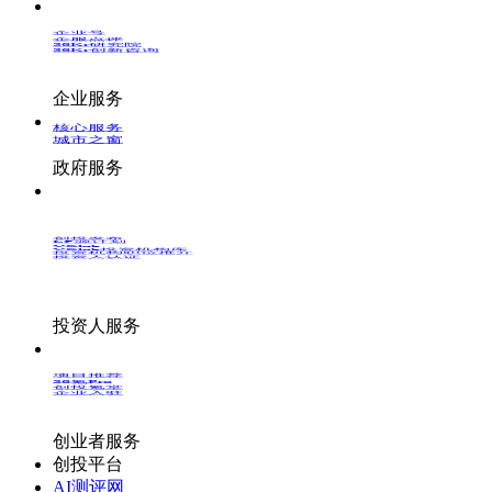
企业号
企服点评
36Kr研究院
36Kr创新咨询
企业服务
核心服务
城市之窗
政府服务
创投发布
LP源计划
VClub
VClub投资机构库
投资机构职位推介
投资人认证
投资人服务
项目推荐
36氪Pro
创投氪堂
企业入驻
创业者服务
创投平台
AI测评网