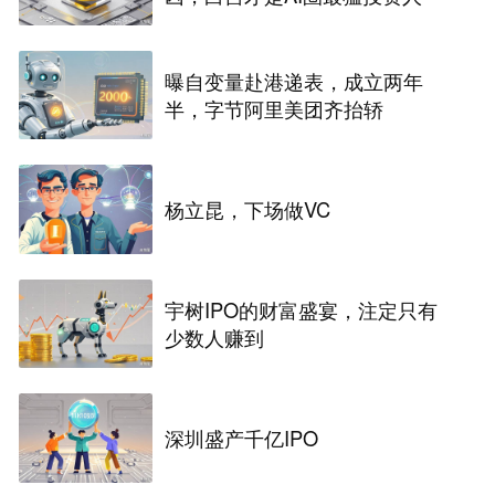
曝自变量赴港递表，成立两年
半，字节阿里美团齐抬轿
杨立昆，下场做VC
宇树IPO的财富盛宴，注定只有
少数人赚到
深圳盛产千亿IPO