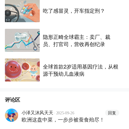
吃了感冒灵，开车指定刑？
隐形正畸全球霸主：卖厂、裁
员、打官司，营收再创纪录
全球首款2岁适用基因疗法，从根
源干预幼儿血液病
评论区
·
回复
小泽又沐风天天
2025-09-26
欧洲这盘中菜，一步步被蚕食殆尽！