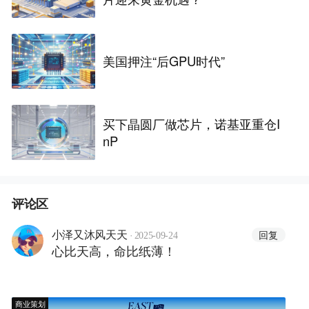
美国押注“后GPU时代”
买下晶圆厂做芯片，诺基亚重仓I
nP
评论区
·
回复
小泽又沐风天天
2025-09-24
心比天高，命比纸薄！
商业策划