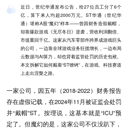
近日，世纪华通发布公告，给27位员工分了6个
亿，算下来人均超2000万元。ST华通（世纪华
通）堪称A股“魔幻”样本——曾因财务造假戴帽，
却靠爆款游戏《无尽冬日》逆袭，营收利润翻倍、
市值重回千亿。这家从汽车零部件跨界成游戏巨头
的公司，一边靠全球游戏业务狂揽增长，一边布局
云数据与AI算力，却也背着监管处罚的历史包袱。
本文拆解它如何戴着“ST镣铐”，在游戏、科技赛道
上走出涅槃之路。
一家公司，因五年（2018-2022）财务报告
存在虚假记载，在2024年11月被证监会处罚
并“戴帽”ST。按理说，这基本就是“ICU”预
定了。但魔幻的是，这家公司不仅没趴下，