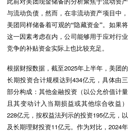
此前对美团现金储备的分析聚焦于流动资产
与流动负债，然而，
在非流动资产项目中，
美团同样储备着可观的“隐藏资金”。如果将
这一因素考虑在内，公司能够用于应对行业
竞争的补贴资金实际上也比较充足。
根据财报数据，截至2025年上半年，美团的
长期投资合计规模达到434亿元，具体由三
部分构成：
（以公允价值计量
其他金融投资
且其变动计入当期损益或其他综合收益）
228亿元，
195亿元，以
按权益法列示的投资
及
11亿元。作为对比，2024年
长期理财投资