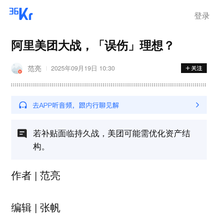
登录
阿里美团大战，「误伤」理想？
范亮
2025年09月19日 10:30
若补贴面临持久战，美团可能需优化资产结
构。
作者 | 范亮
编辑 | 张帆