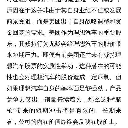
原因在于这并非由于其自身业绩不佳或发展
前景受阻，而是美团出于自身战略调整和资
金回笼的需求。美团作为理想汽车的重要股
东，其减持行为无疑会给理想汽车的股价带
来短期压力。
即便当前美团还并未有减持理
想汽车股票的实质性举动，这种潜在的可能
但
性也会对理想汽车的股价造成一定压制。
如果理想汽车自身的基本面足够强劲，产品
竞争力突出，销量持续增长，那么这种“躺
枪”带来的短期冲击将是有限的。长期来
看，公司的内在价值最终会反映在股价上。