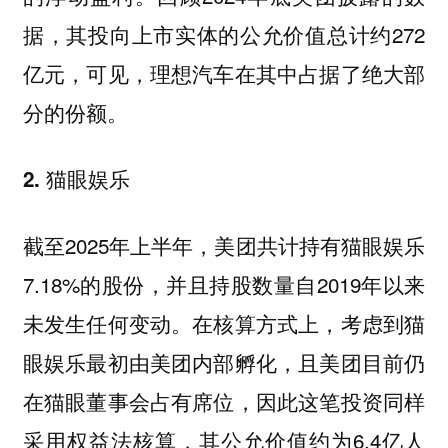
据，其投向上市实体的公允价值总计约272
亿元，可见，理想汽车在其中占据了绝大部
分的份额。
2. 猫眼娱乐
截至2025年上半年，美团共计持有猫眼娱乐
7.18%的股份，并且持股数量自2019年以来
未发生任何变动。在核算方式上，考虑到猫
眼娱乐最初由美团内部孵化，且美团目前仍
在猫眼董事会占有席位，因此这笔投资同样
采用权益法核算，其公允价值约为6.4亿人