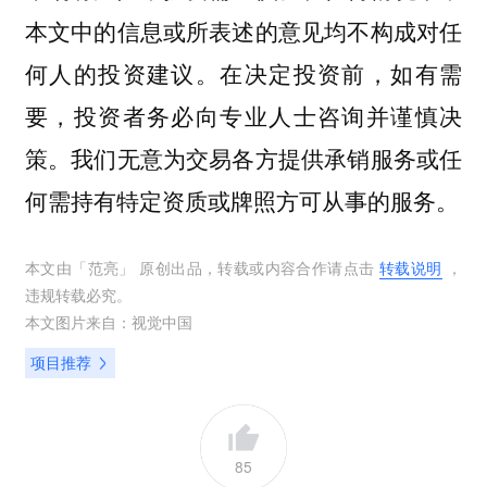
本文中的信息或所表述的意见均不构成对任
何人的投资建议。在决定投资前，如有需
要，投资者务必向专业人士咨询并谨慎决
策。我们无意为交易各方提供承销服务或任
何需持有特定资质或牌照方可从事的服务。
本文由「
范亮
」 原创出品，转载或内容合作请点击
转载说明
，
违规转载必究。
本文图片来自：
视觉中国
项目推荐
85