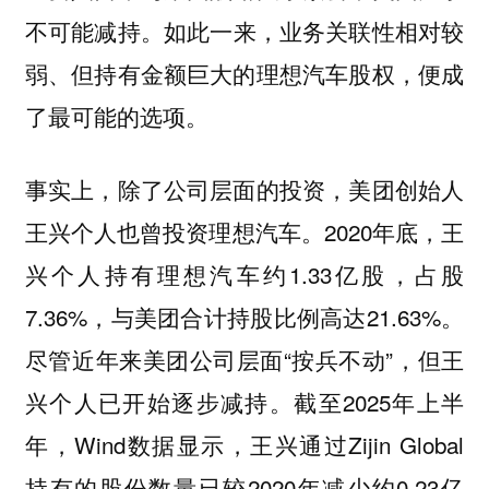
不可能减持。
如此一来，业务关联性相对较
弱、但持有金额巨大的理想汽车股权，便成
了最可能的选项。
事实上，除了公司层面的投资，美团创始人
王兴个人也曾投资理想汽车。2020年底，王
兴个人持有理想汽车约1.33亿股，占股
7.36%，与美团合计持股比例高达21.63%。
尽管近年来美团公司层面“按兵不动”，但王
兴个人已开始逐步减持。截至2025年上半
年，Wind数据显示，王兴通过Zijin Global
持有的股份数量已较2020年减少约0.23亿