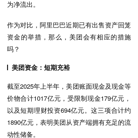
为净流出。
作为对比，阿里巴巴近期已有出售资产回笼
资金的举措，那么，美团会有相应的措施
吗？
美团资金：短期充裕
截至2025年上半年，美团账面现金及现金等
价物合计1017亿元，受限制现金179亿元，
以及短期理财投资694亿元。这三项合计约
1890亿元，表明美团从资产端拥有充足的流
动性储备。