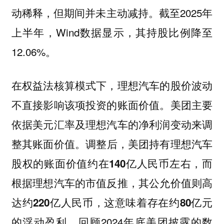
动稀释，但期间并未主动减持。截至2025年
上半年，Wind数据显示，其持股比例降至
12.06%。
在权益法核算模式下，理想汽车的股价波动
不直接影响该项投资的账面价值。美团主要
依据美元汇率及理想汽车的净利润变动来调
整其账面价值。
调整后，美团持有理想汽车
股权的账面价值约在140亿人民币左右，而
根据理想汽车的市值反推，其公允价值则高
达约220亿人民币，这意味着存在约80亿元
回顾2024年底美团披露的数
的浮动盈利。