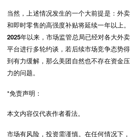
当然，上述情况发生的一个大前提是：外卖
和即时零售的高强度补贴将延续一年以上。
2025年以来，市场监管总局已经对各大外卖
平台进行多轮约谈，若后续市场竞争态势得
到有力缓解，那么美团自然也不存在资金压
力的问题。
*免责声明：
本文内容仅代表作者看法。
市场有风险，投资需谨慎。在任何情况下，