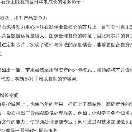
影石身上能看到昔日苹果成长的诸多影子：
心壁垒，提升产品竞争力
影石也将发力重心押注在影像业最核心的芯片上，目前公司自主
务具备数据运算量级大、图像处理复杂的特征，因此对芯片的算
通过定制芯片，实现了硬件与算法的深度耦合，能够更贴合自身
能。
径如出一辙。苹果虽然采用轻资产的外包模式，却始终将芯片设
件代差，构筑起对手难以复制的护城河。
期增长空间
自身护城河上，也像当年的苹果一样盯上了高粘性、高确定性的
，影石推出了云端AI影像处理服务。例如，让AI学习各个知名
频文件的能力，使视频处理更加专业；同时通过AI技术加强镜头
据存储等一系列软件配套服务。