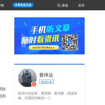
评网
搜索
登录
黄绎达
资深作者
同比
医药行研起家，爱周期、爱消费，国债策
司归
略、宏观经济略知一二。