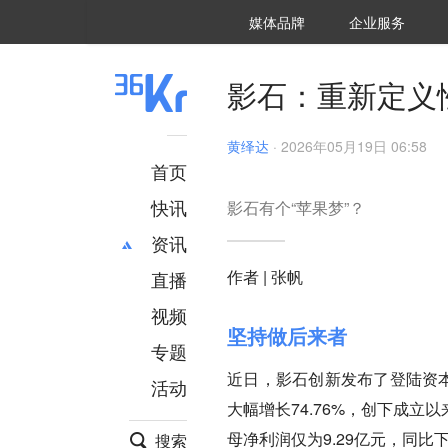
36氪Auto
数字时氪
企业号
未来消费
智能涌现
未来城市
启动Power on
媒体品牌
企业服务
企服点评
36氪出海
36氪研究院
潮生TIDE
36氪企服点评
36Kr研究院
36氪财经
职场bonus
36碳
后浪研究所
36Kr创新咨询
暗涌Waves
硬氪
氪睿研究院
影石：重新定义
黄绎达
·
2026年05月19日 06:58
首页
快讯
影石有个“苹果梦”？
资讯
作者 | 张帆
直播
最新
推荐
创投
财经
视频
坚持做后来者
汽车
AI
专题
科技
项目推荐
近日，影石创新发布了登陆资本
活动
专精特新
安徽
大幅增长74.76%，创下成
母净利润仅为9.29亿元，同比下
搜索