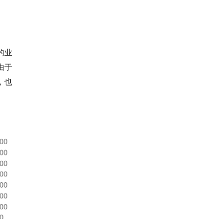
。
的业
由于
，也