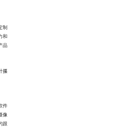
定制
力和
产品
计攥
软件
摄像
的跟