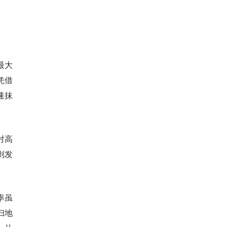
最大
凭借
速抹
对高
则发
率虽
扫地