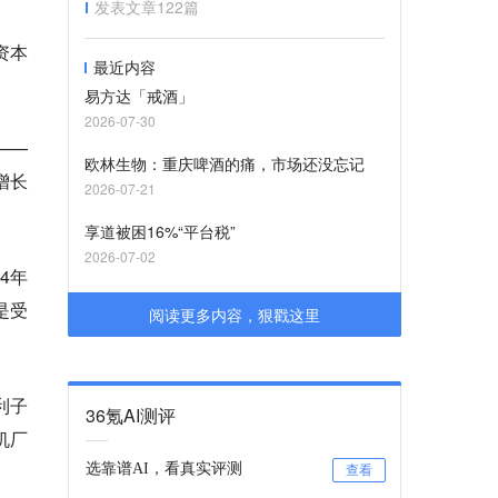
发表文章
122
篇
资本
最近内容
易方达「戒酒」
2026-07-30
——
欧林生物：重庆啤酒的痛，市场还没忘记
增长
2026-07-21
享道被困16%“平台税”
2026-07-02
4年
是受
阅读更多内容，狠戳这里
利子
36氪AI测评
机厂
选靠谱AI，看真实评测
查看