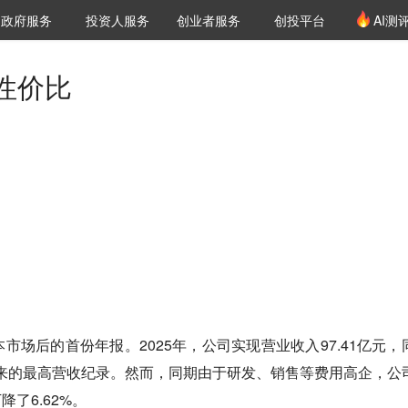
创投发布
项目推荐
核心服务
LP源计划
政府服务
投资人服务
创业者服务
创投平台
AI测
36氪Pro
VClub
VClub投资机构库
创投氪堂
城市之窗
投资机构职位推介
企业入驻
投资人认证
性价比
市场后的首份年报。2025年，公司实现营业收入97.41亿元，
立以来的最高营收纪录。然而，同期由于研发、销售等费用高企，公
降了6.62%。