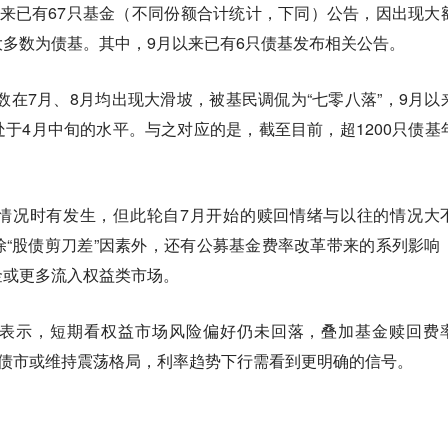
来已有67只基金（不同份额合计统计，下同）公告，因出现大
多数为债基。其中，9月以来已有6只债基发布相关公告。
指数在7月、8月均出现大滑坡，被基民调侃为“七零八落”，9月以
于4月中旬的水平。与之对应的是，截至目前，超1200只债基
情况时有发生，但此轮自7月开始的赎回情绪与以往的情况大
“股债剪刀差”因素外，还有公募基金费率改革带来的系列影响
金或更多流入权益类市场。
表示，短期看权益市场风险偏好仍未回落，叠加基金赎回费
，债市或维持震荡格局，利率趋势下行需看到更明确的信号。