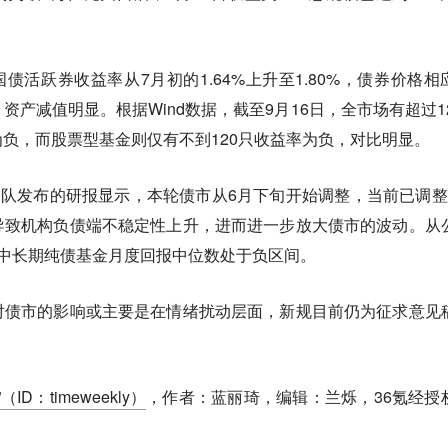
国债活跃券收益率从7月初的1.64%上升至1.80%，债券价格相
产减值明显。根据Wind数据，截至9月16日，全市场有超过12
负，而股票型基金则仅有不到120只收益率为负，对比明显。
团队发布的研报显示，本轮债市从6月下旬开始调整，当前已调整
导致机构负债端不稳定性上升，进而进一步放大债市的波动。从
来中长期纯债基金月度回报中位数处于负区间。
对债市的影响或主要是在情绪扰动层面，新规目前仍为征求意见
。
ID：timeweekly）
，作者：蓝丽琦，编辑：兰烁，36氪经授