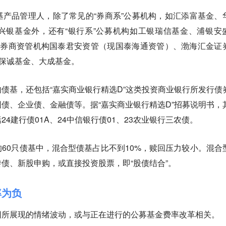
产品管理人，除了常见的“券商系”公募机构，如汇添富基金、
兴银基金外，还有“银行系”公募机构如工银瑞信基金、浦银安
家券商资管机构国泰君安资管（现国泰海通资管）、渤海汇金证
信保诚基金、大成基金。
债基，还包括“嘉实商业银行精选D”这类投资商业银行所发行债
债、企业债、金融债等。据“嘉实商业银行精选D”招募说明书，
4建行债01A、24中信银行债01、23农业银行三农债。
60只债基中，混合型债基占比不到10%，赎回压力较小。混合
转债、新股申购，或直接投资股票，即“股债结合”。
率为负
回所展现的情绪波动，或与正在进行的公募基金费率改革相关。