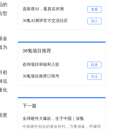
品的
选靠谱AI，看真实评测
查看
合型
36氪AI测评官方交流社区
加入
基金
幅为
36氪项目推荐
咨询项目审核和入驻
联系
月初
36氪项目推荐订阅号
关注
林泓
量化
下一篇
面更
全球硬件大爆款，生于中国｜深氪
中国硬件创业的黄金时代，万事俱备，呼啸而