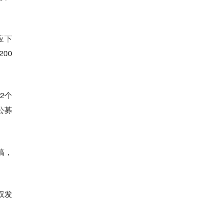
应下
00
2个
公募
稿，
权发