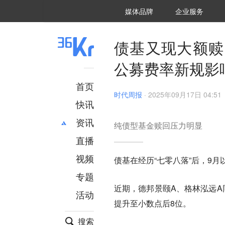
36氪Auto
数字时氪
企业号
未来消费
智能涌现
未来城市
启动Power on
媒体品牌
企业服务
企服点评
36氪出海
36氪研究院
潮生TIDE
36氪企服点评
36Kr研究院
36氪财经
职场bonus
36碳
后浪研究所
36Kr创新咨询
暗涌Waves
硬氪
氪睿研究院
债基又现大额赎
公募费率新规影
首页
时代周报
·
2025年09月17日 04:51
快讯
资讯
纯债型基金赎回压力明显
直播
最新
推荐
创投
财经
视频
债基在经历“七零八落”后，9
汽车
AI
专题
科技
项目推荐
近期，德邦景颐A、格林泓远A
活动
专精特新
安徽
提升至小数点后8位。
搜索