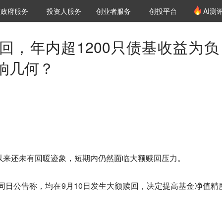
创投发布
项目推荐
核心服务
LP源计划
政府服务
投资人服务
创业者服务
创投平台
AI测
36氪Pro
VClub
VClub投资机构库
创投氪堂
城市之窗
投资机构职位推介
企业入驻
投资人认证
回，年内超1200只债基收益为负
响几何？
月以来还未有回暖迹象，短期内仍然面临大额赎回压力。
同日公告称，均在9月10日发生大额赎回，决定提高基金净值精