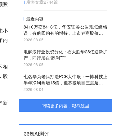
发表文章
2744
篇
额赎
最近内容
8416万变8416亿，华安证券公告现低级错
来小
误，有的回购有的增持，上市券商股价待重
估
年内
2026-08-05
电解液行业投资分化：石大胜华28亿逆势扩
产，同行却在“踩刹车”
2026-08-05
不相
，股
七名华为老兵打造PCB大牛股：一博科技上
半年净利暴增15倍，但募投项目三度延期，
进度不足六成
2026-08-04
率新
阅读更多内容，狠戳这里
36氪AI测评