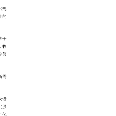
《规
金的
少于
，收
金额
所需
反馈
（股
万亿