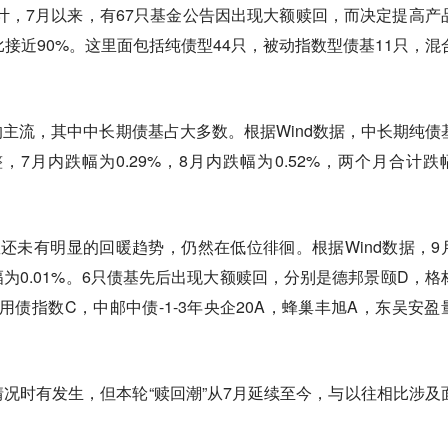
统计，7月以来，有67只基金公告因出现大额赎回，而决定提高产
比接近90%。这里面包括纯债型44只，被动指数型债基11只，混
主流，其中中长期债基占大多数。根据Wind数据，中长期纯债
，7月内跌幅为0.29%，8月内跌幅为0.52%，两个月合计跌
还未有明显的回暖趋势，仍然在低位徘徊。根据Wind数据，9
为0.01%。6只债基先后出现大额赎回，分别是德邦景颐D，格
用债指数C，中邮中债-1-3年央企20A，蜂巢丰旭A，东吴安盈
况时有发生，但本轮“赎回潮”从7月延续至今，与以往相比涉及