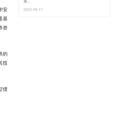
来。
华安
2025-09-17
盛基
券资
券的
其投
型债