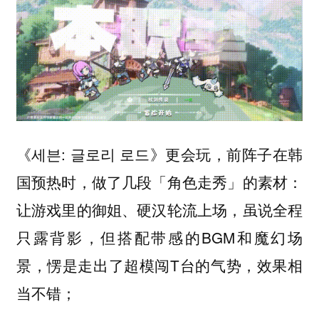
《세븐: 글로리 로드》更会玩，前阵子在韩
国预热时，做了几段「角色走秀」的素材：
让游戏里的御姐、硬汉轮流上场，虽说全程
只露背影，但搭配带感的BGM和魔幻场
景，愣是走出了超模闯T台的气势，效果相
当不错；