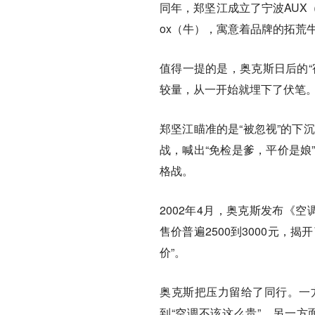
同年，郑坚江成立了宁波AUX
ox（牛），寓意着品牌的拓荒
值得一提的是，奥克斯日后的“
较量，从一开始就埋下了伏笔
郑坚江瞄准的是“被忽视”的下
战，喊出“免检是爹，平价是娘
格战。
2002年4月，奥克斯发布《空
售价普遍2500到3000元，
价”。
奥克斯把压力留给了同行。一
到“空调不该这么贵”。另一