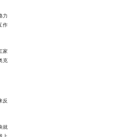
格力
互作
江家
奥克
来反
快就
线上