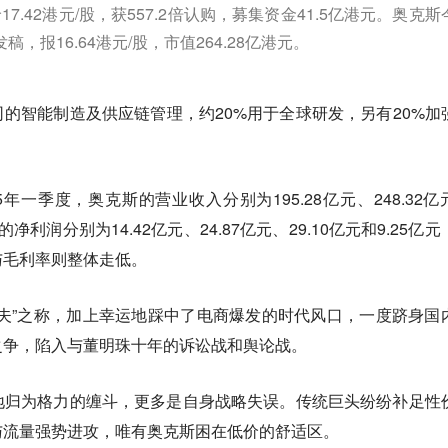
价17.42港元/股，获557.2倍认购，募集资金41.5亿港元。奥克斯
稿，报16.64港元/股，市值264.28亿港元。
司的智能制造及供应链管理，约20%用于全球研发，另有20%加
5年一季度，奥克斯的营业收入分别为195.28亿元、248.32亿
应的净利润分别为14.42亿元、24.87亿元、29.10亿元和9.25亿
与毛利率则整体走低。
夫”之称，加上幸运地踩中了电商爆发的时代风口，一度跻身国
之争，陷入与董明珠十年的诉讼战和舆论战。
地归为格力的缠斗，更多是自身战略失误。传统巨头纷纷补足性
与流量强势进攻，唯有奥克斯困在低价的舒适区。