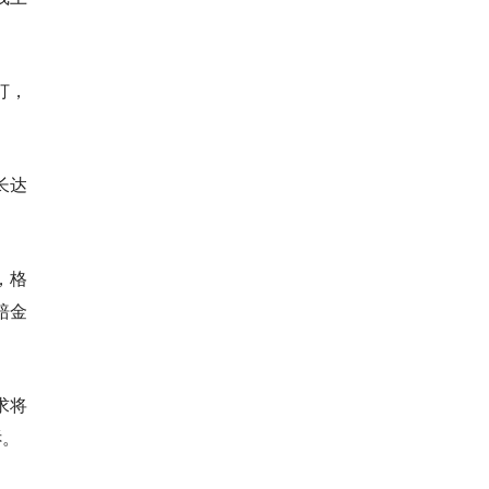
打，
长达
，格
赔金
求将
诉。