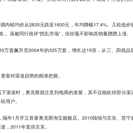
国空调内销均价从2835元跌至1600元，年均降幅17.4%。几轮低价
之名 。虽被同行批评“扰乱市场”，但丝毫不影响其销量蹭蹭上涨。
20万套飙升至2004年的325万套，增长达15倍，从三、四线品
，更靠对渠道趋势的精准把握。
线下渠道时，奥克斯就注意到电商的发展，其不仅能砍掉部分渠
年轻用户。
作，隔年1月开立首家奥克斯淘宝旗舰店。2010陆续与京东、苏宁
道，2011年直供京东。