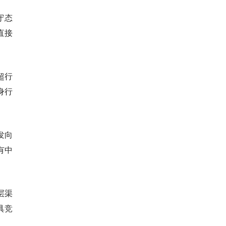
守态
直接
超行
身行
发向
有中
层渠
具竞