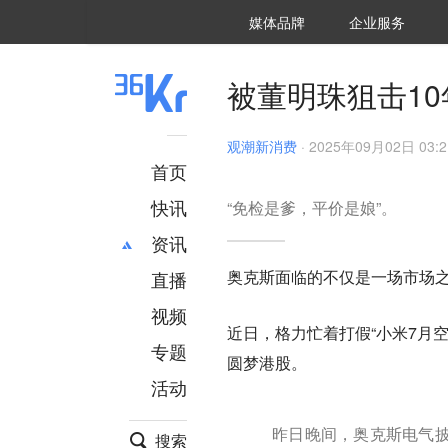
36氪Auto
数字时氪
企业号
未来消费
智能涌现
未来城市
启动Power on
媒体品牌
企业服务
企服点评
36氪出海
36氪研究院
潮生TIDE
36氪企服点评
36Kr研究院
36氪财经
职场bonus
36碳
后浪研究所
36Kr创新咨询
暗涌Waves
硬氪
氪睿研究院
被董明珠狙击1
观潮新消费
·
2025年09月02日 03:2
首页
快讯
“免检是爹，平价是娘”。
资讯
奥克斯面临的不仅是一场市场
直播
最新
推荐
创投
财经
视频
近日，格力忙着打假“小米7月
汽车
AI
专题
圆梦港股。
科技
项目推荐
活动
专精特新
安徽
昨日晚间，奥克斯电气披
搜索