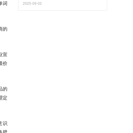
公司与科技巨头的共同目标
单词
2025-09-02
商的
业宣
模价
品的
理定
意识
格壁