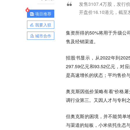
发售3107.4万股，发行
开盘价16.10港元，截至发
项目推荐
我要入驻
集资所得的50%将用于升级公
城市合作
售及经销渠道。
招股书显示，从2022年到202
297.59亿元和93.52亿元，对
是高速增长的状态；平均售价
奥克斯因低价策略有着“价格屠
调行业第三。又因人才与专利
但奥克斯的困境，并不能简单
与渠道的短板，小米依托生态