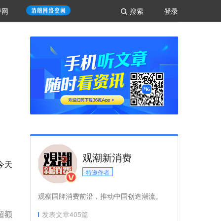
评网
搜索
登录
观潮新消费
今天
特邀作者
观察国牌消费前沿，推动中国创造潮流。
超额
发表文章
405
篇