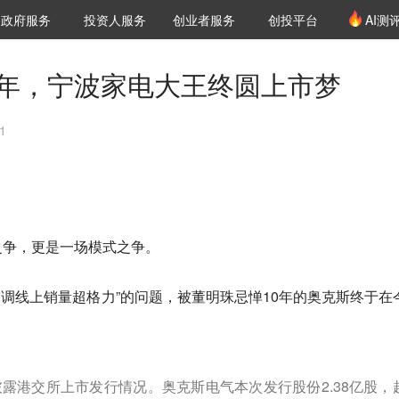
创投发布
项目推荐
核心服务
LP源计划
政府服务
投资人服务
创业者服务
创投平台
AI测
36氪Pro
VClub
VClub投资机构库
创投氪堂
城市之窗
投资机构职位推介
企业入驻
投资人认证
0年，宁波家电大王终圆上市梦
1
之争，更是一场模式之争。
空调线上销量超格力”的问题，被董明珠忌惮10年的奥克斯终于在
露港交所上市发行情况。奥克斯电气本次发行股份2.38亿股，