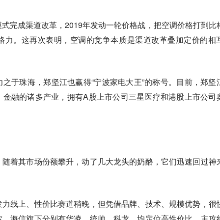
式完成渠道改革，2019年发动一轮价格战，把空调价格打到比
格力。这再次表明，空调的竞争本质是渠道改革叠加定价的相
之于珠海，郑坚江也赢得“宁波家电大王”的称号。目前，郑坚
、金融的诸多产业，拥有A股上市公司三星医疗和港股上市公司
。随着其市场份额攀升，动了几大龙头的奶酪，它们迅速回过神
发力线上、性价比赛道稍晚，但凭借品牌、技术、规模优势，很
尔、海信旗下分别有华凌、统帅、科龙，均定位高性价比，主攻