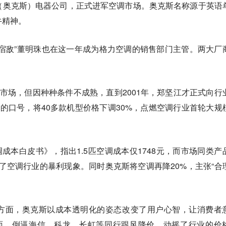
（奥克斯）电器公司，正式进军空调市场。奥克斯名称源于英语
牛精神。
宿敌”董明珠也在这一年成为格力空调的销售部门主管。两大厂
。
沉市场，但因种种条件不成熟，直到2001年，郑坚江才正式向行
”的口号，将40多款机型价格下调30%，点燃空调行业首轮大规
调成本白皮书》，指出1.5匹空调成本仅1748元，而市场同类产
揭开了空调行业的暴利现象。同时奥克斯将空调再降20%，主张“合
方面，奥克斯以成本透明化的姿态改变了用户心智，让消费者
方面，倒逼海信、科龙、长虹等同行跟风降价，动摇了行业的价