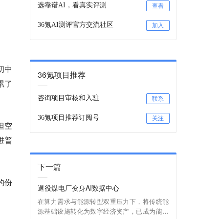
选靠谱AI，看真实评测
查看
36氪AI测评官方交流社区
加入
初中
36氪项目推荐
累了
咨询项目审核和入驻
联系
36氪项目推荐订阅号
关注
但空
进普
下一篇
的份
退役煤电厂变身AI数据中心
。
在算力需求与能源转型双重压力下，将传统能
源基础设施转化为数字经济资产，已成为能源