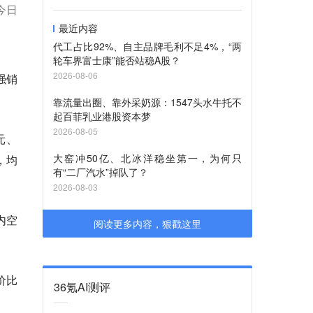
今日
最近内容
代工占比92%、自主品牌毛利不足4%，“两
轮车界富士康”能否站稳A股？
2026-08-06
强销
靠流量出圈、靠外采奶源：1547头水牛托不
起百菲乳业港股资本梦
2026-08-05
元、
大窑冲50亿、北冰洋稳坐第一，为何只
元，均
有“二厂汽水”掉队了？
2026-08-03
内空
阅读更多内容，狠戳这里
价比
36氪AI测评