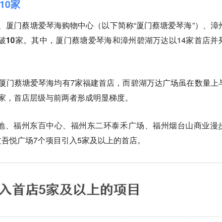
10家
门、厦门蔡塘爱琴海购物中心（以下简称
“厦门蔡塘爱琴海”）、
漳
破10家。
其中，厦门蔡塘爱琴海和漳州碧湖万达以14家首店并
厦门蔡塘爱琴海均有7家福建首店，而碧湖万达广场虽在数量上
家，首店层级与前两者形成明显梯度。
地、福州东百中心、福州东二环泰禾广场、福州烟台山商业漫
文吾悦广场
7个项目引入5家及以上的首店。