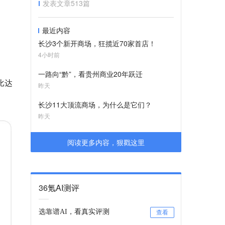
发表文章
513
篇
最近内容
长沙3个新开商场，狂揽近70家首店！
4小时前
一路向“黔”，看贵州商业20年跃迁
比达
昨天
长沙11大顶流商场，为什么是它们？
昨天
阅读更多内容，狠戳这里
36氪AI测评
选靠谱AI，看真实评测
查看