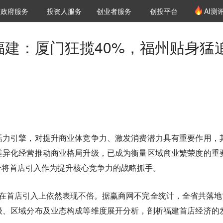
创投发布
项目推荐
核心服务
LP源计划
政府服务
投资人服务
创业者服务
创投平台
AI测
36氪Pro
VClub
VClub投资机构库
创投氪堂
城市之窗
投资机构职位推介
企业入驻
投资人认证
福建：厦门狂揽40%，福州贴身猛
活力引擎，对提升商业体竞争力、激发消费潜力具有重要作用，
差异化经营推动商业格局升级，已成为衡量区域商业繁荣度的重
纷将首店引入作为提升核心竞争力的战略抓手。
商场在首店引入上依然表现不俗。据赢商网不完全统计，全省共落地
级、区域分布及业态构成等维度展开分析，剖析福建首店经济的