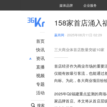
36氪Auto
数字时氪
企业号
未来消费
智能涌现
未来城市
启动Power on
媒体品牌
企业服务
企服点评
36氪出海
36氪研究院
潮生TIDE
36氪企服点评
36Kr研究院
36氪财经
职场bonus
36碳
后浪研究所
36Kr创新咨询
暗涌Waves
硬氪
氪睿研究院
158家首店涌入
赢商网
·
2025年08月11日 02:29
首页
快讯
三大商业体首店数量突破10家
资讯
首店经济作为商业市场的重要
直播
最新
推荐
仅能有效吸引客流，也能通过
创投
财经
视频
汽车
AI
向标。为此，各大商业项目纷
专题
科技
项目推荐
活动
专精特新
安徽
2025年Q2福建重点监测的
家
品牌首店。本文将从首店层
搜索