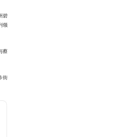
州碧
列领
与蔡
步街