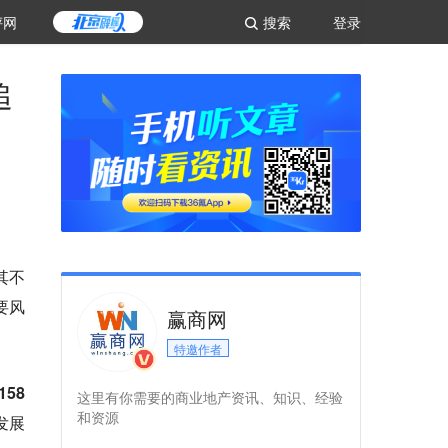
评网
搜索
登录
追
其不
要风
赢商网
特邀作者
158
这里有你需要的商业地产资讯、知识、经验
和资源
发展