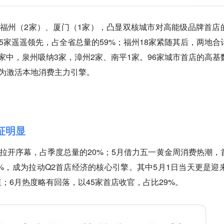
福州（2家）、厦门（1家），凸显双核城市对高能级品牌首店
35家遥遥领先，占全省总量的59%；福州18家紧随其后，两地合
6家中，泉州吸纳3家，漳州2家、南平1家。96家城市首店的高基
成为激活本地消费主力引擎。
征明显
店拉开序幕，占季度总量的20%；5月借力五一黄金周消费热潮，
1%，成为拉动Q2首店经济的核心引擎。其中5月1日当天更是迎来
；6月热度略有回落，以45家首店收官，占比29%。