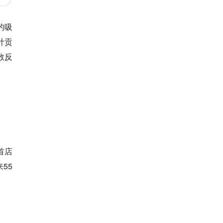
的吸
计贡
数反
首店
55