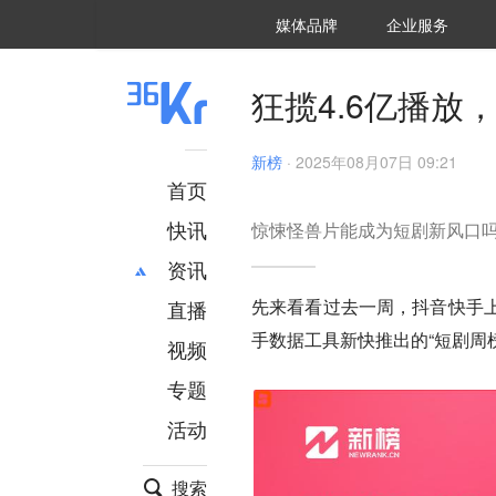
36氪Auto
数字时氪
企业号
未来消费
智能涌现
未来城市
启动Power on
媒体品牌
企业服务
企服点评
36氪出海
36氪研究院
潮生TIDE
36氪企服点评
36Kr研究院
36氪财经
职场bonus
36碳
后浪研究所
36Kr创新咨询
暗涌Waves
硬氪
氪睿研究院
狂揽4.6亿播
新榜
·
2025年08月07日 09:21
首页
快讯
惊悚怪兽片能成为短剧新风口
资讯
先来看看过去一周，抖音快手
直播
最新
推荐
手数据工具新快推出的“短剧周
创投
财经
视频
汽车
AI
专题
科技
项目推荐
活动
专精特新
安徽
搜索