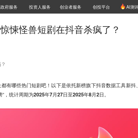
创投发布
项目推荐
核心服务
LP源计划
政府服务
投资人服务
创业者服务
创投平台
AI测
36氪Pro
VClub
VClub投资机构库
创投氪堂
城市之窗
投资机构职位推介
企业入驻
投资人认证
放，惊悚怪兽短剧在抖音杀疯了？
吗？
上都有哪些热门短剧吧！以下是依托新榜旗下抖音数据工具新抖
榜”，统计周期为
2025年7月27日至2025年8月2日。