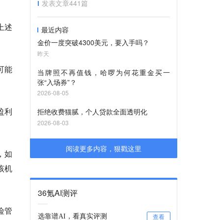
发表文章
441
篇
上述
最近内容
金价一度突破4300美元，要入手吗？
昨天
可能
当牌照不再值钱，哈啰为何花重金买一
张“入场券”？
2026-08-05
盈利
拒绝收费猫腻，个人贷款全面透明化
2026-08-03
阅读更多内容，狠戳这里
，如
该机
36氪AI测评
险管
选靠谱AI，看真实评测
查看