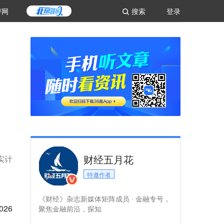
评网
搜索
登录
财经五月花
实计
特邀作者
《财经》杂志新媒体矩阵成员 · 金融专号，
26
聚焦金融前沿，探知