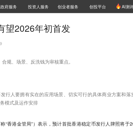
创投发布
项目推荐
核心服务
LP源计划
政府服务
投资人服务
创业者服务
创投平台
AI测
36氪Pro
VClub
VClub投资机构库
创投氪堂
城市之窗
投资机构职位推介
企业入驻
投资人认证
望2026年初首发
9
发，合规、场景、反洗钱为审核重点。
币发行人要拥有实在的应用场景、切实可行的具体商业方案和落
务模式及运作安排
下称“香港金管局”）表示，预计首批香港稳定币发行人牌照将于20