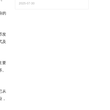
2025-07-30
份的
币发
式及
主要
等。
已从
业，