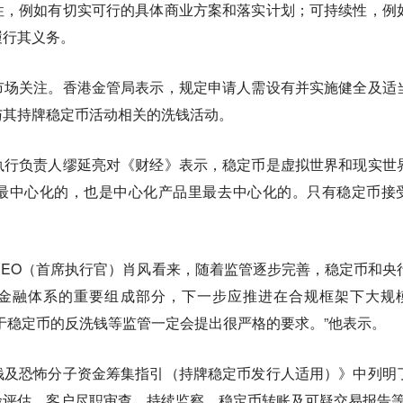
性，例如有切实可行的具体商业方案和落实计划；可持续性，例
履行其义务。
市场关注。香港金管局表示，规定申请人需设有并实施健全及适
与其持牌稳定币活动相关的洗钱活动。
执行负责人缪延亮对《财经》表示，稳定币是虚拟世界和现实世
最中心化的，也是中心化产品里最去中心化的。只有稳定币接
长兼CEO（首席执行官）肖风看来，随着监管逐步完善，稳定币和央
球金融体系的重要组成部分，下一步应推进在合规框架下大规
于稳定币的反洗钱等监管一定会提出很严格的要求。”他表示。
钱及恐怖分子资金筹集指引（持牌稳定币发行人适用）》中列明
险评估、客户尽职审查、持续监察、稳定币转账及可疑交易报告