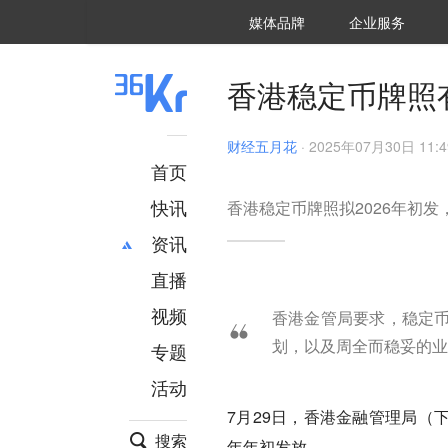
36氪Auto
数字时氪
企业号
未来消费
智能涌现
未来城市
启动Power on
媒体品牌
企业服务
企服点评
36氪出海
36氪研究院
潮生TIDE
36氪企服点评
36Kr研究院
36氪财经
职场bonus
36碳
后浪研究所
36Kr创新咨询
暗涌Waves
硬氪
氪睿研究院
香港稳定币牌照有
财经五月花
·
2025年07月30日 11:4
首页
快讯
香港稳定币牌照拟2026年初
资讯
直播
最新
推荐
创投
财经
视频
香港金管局要求，稳定
汽车
AI
划，以及周全而稳妥的业
专题
科技
项目推荐
活动
专精特新
安徽
7月29日，香港金融管理局（
搜索
年年初发放。