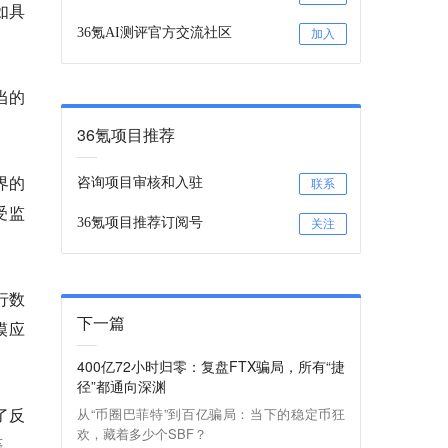
如具
36氪AI测评官方交流社区
加入
当的
36氪项目推荐
界的
咨询项目审核和入驻
联系
受监
36氪项目推荐订阅号
关注
行数
下一篇
模应
400亿72小时归零：复盘FTX骗局，所有“捷
径”都通向深渊
了反
从“币圈巴菲特”到百亿骗局：当下的稳定币狂
欢，藏着多少个SBF？
等。