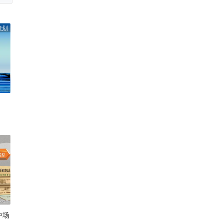
策划
中场