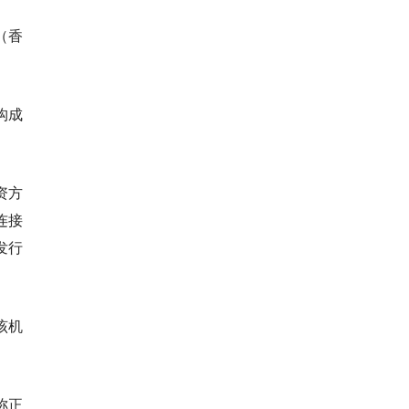
（香
构成
资方
连接
发行
该机
称正