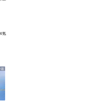
6氪
专题