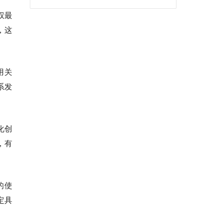
权最
，这
用关
系发
化创
，有
的使
定具