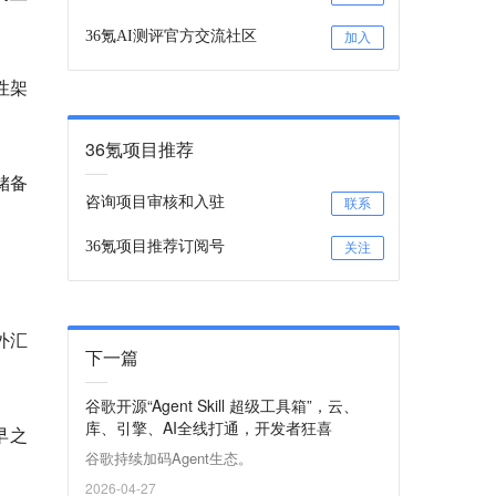
36氪AI测评官方交流社区
加入
性架
36氪项目推荐
储备
咨询项目审核和入驻
联系
36氪项目推荐订阅号
关注
外汇
下一篇
谷歌开源“Agent Skill 超级工具箱”，云、
库、引擎、AI全线打通，开发者狂喜
早之
谷歌持续加码Agent生态。
2026-04-27