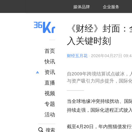
36氪Auto
数字时氪
企业号
未来消费
智能涌现
未来城市
启动Power on
媒体品牌
企业服务
企服点评
36氪出海
36氪研究院
潮生TIDE
36氪企服点评
36Kr研究院
36氪财经
职场bonus
36碳
后浪研究所
36Kr创新咨询
暗涌Waves
硬氪
氪睿研究院
《财经》封面：
入关键时刻
首页
财经五月花
·
2026年04月27日 09:4
快讯
资讯
自2009年跨境结算试点破冰
与资产吸引力同步提升，国际
直播
最新
推荐
创投
财经
视频
汽车
AI
当全球地缘冲突持续扰动、国
专题
科技
项目推荐
持续走强，国际化进程正式驶
活动
专精特新
安徽
截至4月20日，年内熊猫债发行
搜索