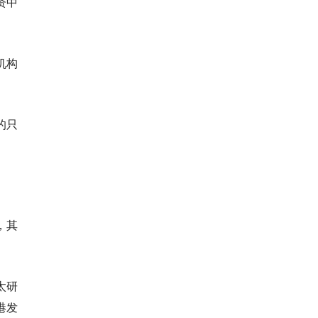
资中
机构
的只
，其
太研
港发