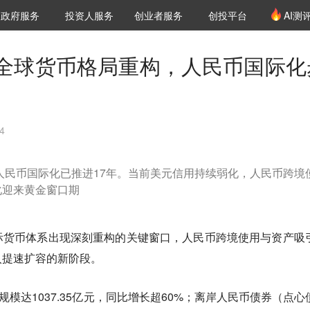
创投发布
项目推荐
核心服务
LP源计划
政府服务
投资人服务
创业者服务
创投平台
AI测
36氪Pro
VClub
VClub投资机构库
创投氪堂
城市之窗
投资机构职位推介
企业入驻
投资人认证
全球货币格局重构，人民币国际化
4
，人民币国际化已推进17年。当前美元信用持续弱化，人民币跨境
化迎来黄金窗口期
际货币体系出现深刻重构的关键窗口，人民币跨境使用与资产吸
入提速扩容的新阶段。
规模达1037.35亿元，同比增长超60%；离岸人民币债券（点心