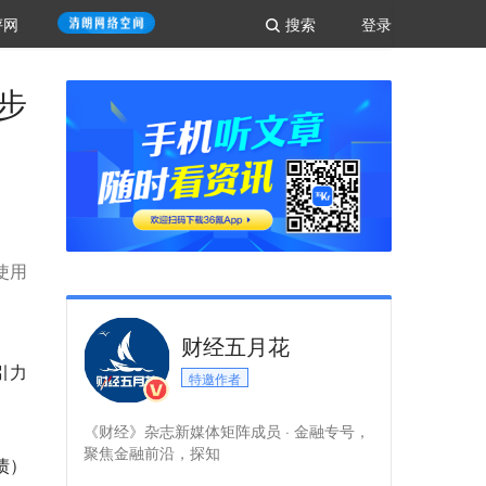
评网
搜索
登录
步
使用
财经五月花
引力
特邀作者
《财经》杂志新媒体矩阵成员 · 金融专号，
聚焦金融前沿，探知
债）