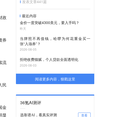
发表文章
441
篇
最近内容
财政
金价一度突破4300美元，要入手吗？
昨天
当牌照不再值钱，哈啰为何花重金买一
债券
张“入场券”？
2026-08-05
拒绝收费猫腻，个人贷款全面透明化
续流
2026-08-03
。
阅读更多内容，狠戳这里
人民
36氪AI测评
国金
明显
选靠谱AI，看真实评测
查看