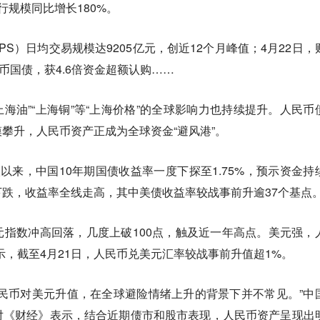
行规模同比增长180%。
PS）日均交易规模达9205亿元，创近12个月峰值；4月22日，
币国债，获4.6倍资金超额认购……
上海油”“上海铜”等“上海价格”的全球影响力也持续提升。人民币
攀升，人民币资产正成为全球资金“避风港”。
以来，中国10年期国债收益率一度下探至1.75%，预示资金持
跌，收益率全线走高，其中美债收益率较战事前升逾37个基点
指数冲高回落，几度上破100点，触及近一年高点。美元强，
显示，截至4月21日，人民币兑美元汇率较战事前升值超1%。
民币对美元升值，在全球避险情绪上升的背景下并不常见。”中
对《财经》表示，结合近期债市和股市表现，人民币资产呈现出