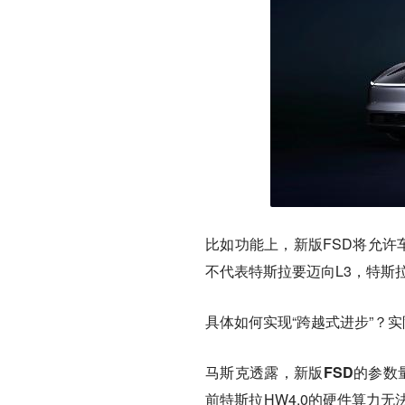
比如功能上，新版FSD将允许
不代表特斯拉要迈向L3，特斯
具体如何实现“跨越式进步”？实
马斯克透露，
新版FSD
的参数
前特斯拉HW4.0的硬件算力