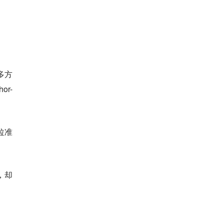
多方
r-
拉准
，却