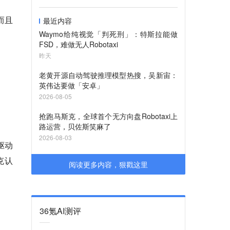
而且
最近内容
Waymo给纯视觉「判死刑」：特斯拉能做
FSD，难做无人Robotaxi
昨天
老黄开源自动驾驶推理模型热搜，吴新宙：
英伟达要做「安卓」
2026-08-05
抢跑马斯克，全球首个无方向盘Robotaxi上
路运营，贝佐斯笑麻了
2026-08-03
驱动
克认
阅读更多内容，狠戳这里
36氪AI测评