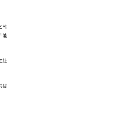
万亿韩
产能
在社
其提