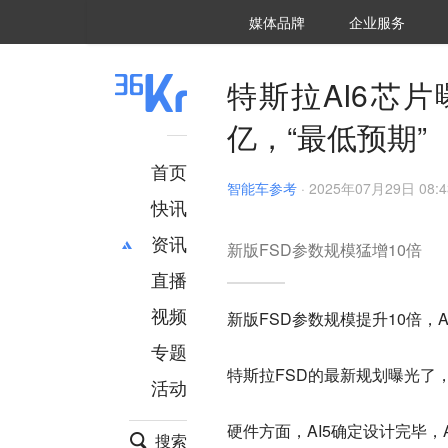
36氪Auto
数字时氪
企业号
未来消费
智能涌现
未来城市
启动Power on
媒体品牌
企业服务
企服点评
36氪出海
36氪研究院
潮生TIDE
36氪企服点评
36Kr研究院
36氪财经
职场bonus
36碳
后浪研究所
36Kr创新咨询
暗涌Waves
硬氪
氪睿研究院
特斯拉AI6芯
亿，“最低预期”
首页
智能车参考
·
2025年07月29日 08:4
快讯
资讯
新版FSD参数规模猛增10倍
直播
最新
推荐
创投
财经
视频
新版FSD参数规模提升10倍，A
汽车
AI
专题
科技
项目推荐
特斯拉FSD的最新规划曝光了，
活动
专精特新
安徽
硬件方面，AI5确定设计完毕，
搜索