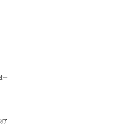
过一
到了