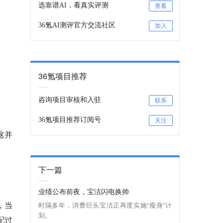
选靠谱AI，看真实评测
查看
36氪AI测评官方交流社区
加入
36氪项目推荐
咨询项目审核和入驻
联系
36氪项目推荐订阅号
关注
这并
下一篇
业绩公布前夜，宝洁闪电换帅
，当
时隔多年，消费巨头宝洁正再度实施“瘦身”计
划。
配过