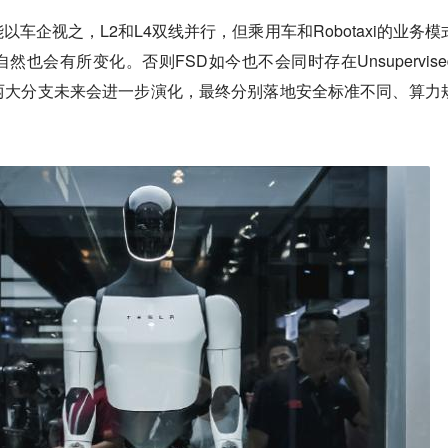
车企视之，L2和L4双线并行，但乘用车和Robotaxi的业务模
也会有所变化。否则FSD如今也不会同时存在Unsupervise
或许这两大分支未来会进一步演化，最终分别落地安全标准不同、算力