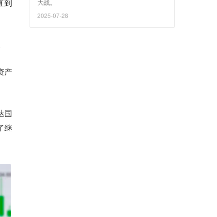
直到
大战。
2025-07-28
。
资产
达国
了继