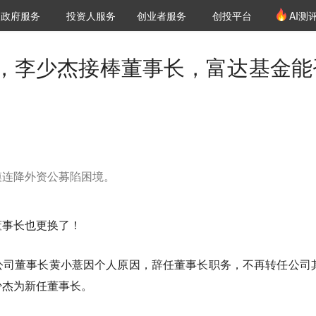
创投发布
项目推荐
核心服务
LP源计划
政府服务
投资人服务
创业者服务
创投平台
AI测
36氪Pro
VClub
VClub投资机构库
创投氪堂
城市之窗
投资机构职位推介
企业入驻
投资人认证
%，李少杰接棒董事长，富达基金能
模连降外资公募陷困境。
董事长也更换了！
公司董事长黄小薏因个人原因，辞任董事长职务，不再转任公司
少杰为新任董事长。