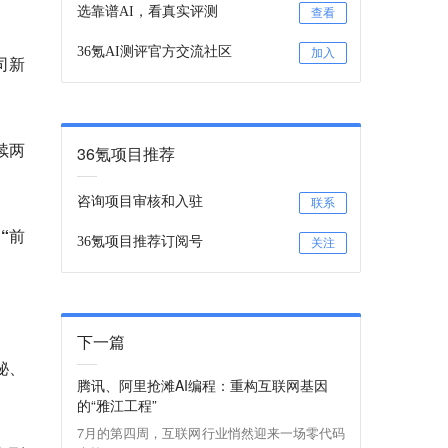
选靠谱AI，看真实评测
查看
36氪AI测评官方交流社区
加入
司新
续两
36氪项目推荐
咨询项目审核和入驻
联系
“前
36氪项目推荐订阅号
关注
下一篇
秘、
腾讯、阿里抢滩AI编程：重构互联网基因
的“雅江工程”
7月的第四周，互联网行业悄然迎来一场零代码