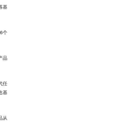
募基
6个
产品
代任
达基
品从