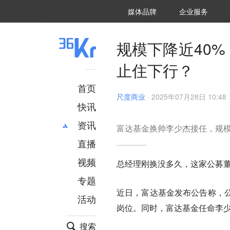
36氪Auto
数字时氪
企业号
未来消费
智能涌现
未来城市
启动Power on
媒体品牌
企业服务
企服点评
36氪出海
36氪研究院
潮生TIDE
36氪企服点评
36Kr研究院
36氪财经
职场bonus
36碳
后浪研究所
36Kr创新咨询
暗涌Waves
硬氪
氪睿研究院
规模下降近40
止住下行？
首页
尺度商业
·
2025年07月28日 10:48
快讯
资讯
富达基金换帅李少杰接任，规
直播
最新
推荐
创投
财经
视频
总经理刚换没多久，这家公募
汽车
AI
专题
科技
项目推荐
近日，富达基金发布公告称，
活动
专精特新
安徽
岗位。同时，富达基金任命李
搜索