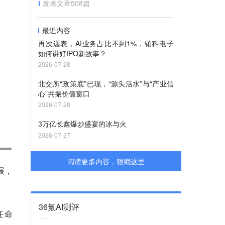
发表文章
508
篇
最近内容
再次递表，AI业务占比不到1%，铂科电子
如何讲好IPO新故事？
2026-07-28
北交所“政策底”已现，“源头活水”与“产业信
心”共振价值窗口
2026-07-28
3万亿长鑫爆炒盛宴的冰与火
2026-07-27
阅读更多内容，狠戳这里
展，
36氪AI测评
任命