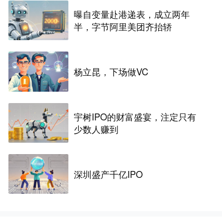
曝自变量赴港递表，成立两年
半，字节阿里美团齐抬轿
杨立昆，下场做VC
宇树IPO的财富盛宴，注定只有
少数人赚到
深圳盛产千亿IPO