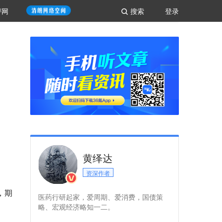
评网
搜索
登录
黄绎达
资深作者
，期
医药行研起家，爱周期、爱消费，国债策
略、宏观经济略知一二。