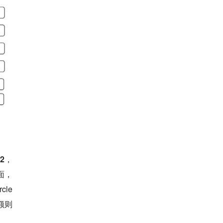
2，
面，
le
额则