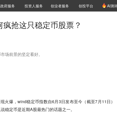
创投发布
项目推荐
核心服务
LP源计划
政府服务
投资人服务
创业者服务
创投平台
AI测
36氪Pro
VClub
VClub投资机构库
创投氪堂
城市之窗
投资机构职位推介
企业入驻
投资人认证
为何疯抢这只稳定币股票？
币市场前景的坚定看好。
现火爆，wind稳定币指数自6月3日发布至今（截至7月11日）
以说稳定币是近期A股最热门的话题之一。