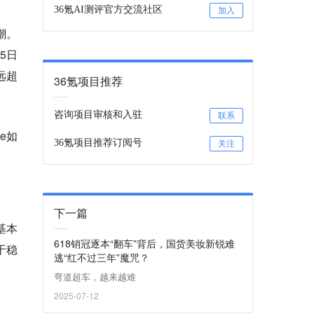
36氪AI测评官方交流社区
加入
潮。
5日
远超
36氪项目推荐
咨询项目审核和入驻
联系
e如
36氪项目推荐订阅号
关注
下一篇
基本
618销冠逐本“翻车”背后，国货美妆新锐难
于稳
逃“红不过三年”魔咒？
弯道超车，越来越难
2025-07-12