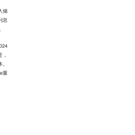
入储
利息
。
24
是，
本。
e重
。