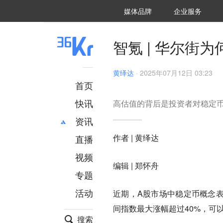
36氪Auto
数字时氪
企业号
未来消费
智能涌现
未来城市
启动Power on
媒体品牌
企业服务
企服点评
36氪出海
36氪研究院
潮生TIDE
36氪企服点评
36Kr研究院
36氪财经
职场bonus
36碳
后浪研究所
36Kr创新咨询
暗涌Waves
硬氪
氪睿研究院
智氪 | 华尔街
黄绎达
·
2025年07月12日 03:23
首页
快讯
高估值的背后是投资者对稳定
资讯
作者 | 黄绎达
直播
最新
推荐
创投
财经
视频
编辑 | 郑怀舟
汽车
AI
专题
科技
项目推荐
活动
近期，A股市场中稳定币概念表
专精特新
安徽
间指数最大涨幅超过40%，可
搜索