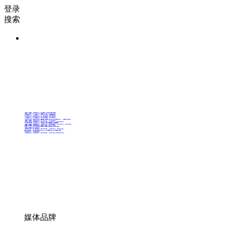
登录
搜索
36氪Auto
数字时氪
未来消费
智能涌现
未来城市
启动Power on
36氪出海
36氪研究院
潮生TIDE
36氪企服点评
36氪财经
职场bonus
36碳
后浪研究所
暗涌Waves
硬氪
氪睿研究院
媒体品牌