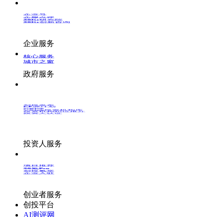
企业号
企服点评
36Kr研究院
36Kr创新咨询
企业服务
核心服务
城市之窗
政府服务
创投发布
LP源计划
VClub
VClub投资机构库
投资机构职位推介
投资人认证
投资人服务
项目推荐
36氪Pro
创投氪堂
企业入驻
创业者服务
创投平台
AI测评网