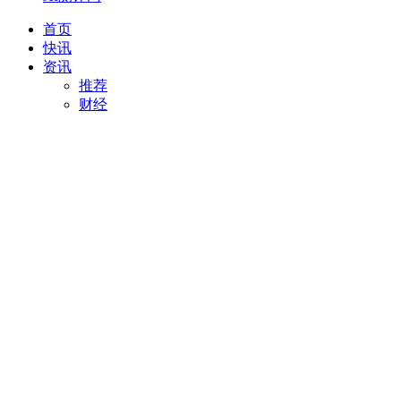
首页
快讯
资讯
推荐
财经
AI
项目推荐
安徽
最新
创投
汽车
科技
专精特新
直播
视频
专题
活动
搜索
项目推荐
我要入驻