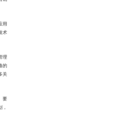
应用
技术
管理
略的
多关
。要
划，