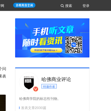
评网
搜索
登录
个问
果表
哈佛商业评论
特邀作者
哈佛商学院的标志性刊物。
发表文章
2030
篇