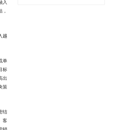
融入
估，
入越
或单
目标
高出
决策
密结
、客
营销