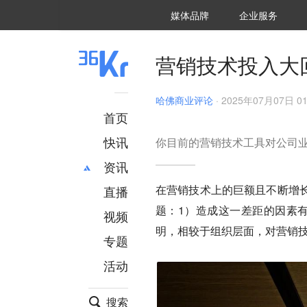
36氪Auto
数字时氪
企业号
未来消费
智能涌现
未来城市
启动Power on
媒体品牌
企业服务
企服点评
36氪出海
36氪研究院
潮生TIDE
36氪企服点评
36Kr研究院
36氪财经
职场bonus
36碳
后浪研究所
36Kr创新咨询
暗涌Waves
硬氪
氪睿研究院
营销技术投入大
哈佛商业评论
·
2025年07月07日 01
首页
快讯
你目前的营销技术工具对公司
资讯
在营销技术上的巨额且不断增
直播
最新
推荐
题：1）造成这一差距的因素
创投
财经
视频
汽车
AI
明，相较于组织层面，对营销
专题
科技
项目推荐
活动
专精特新
安徽
搜索