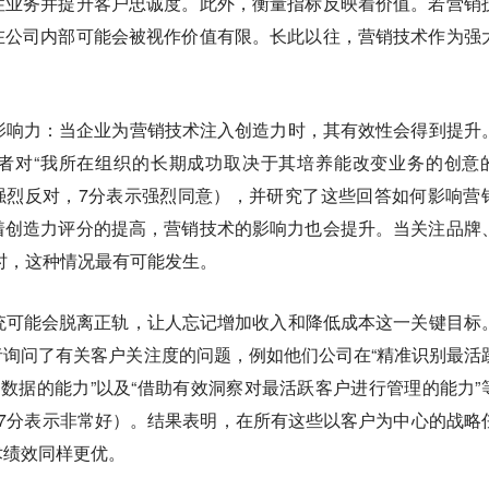
性业务并提升客户忠诚度。此外，衡量指标反映着价值。若营销
在公司内部可能会被视作价值有限。长此以往，营销技术作为强
影响力：
当企业为营销技术注入创造力时，其有效性会得到提升
者对“我所在组织的长期成功取决于其培养能改变业务的创意
强烈反对，7分表示强烈同意），并研究了这些回答如何影响营
着创造力评分的提高，营销技术的影响力也会提升。当关注品牌
时，这种情况最有可能发生。
统可能会脱离正轨，让人忘记增加收入和降低成本这一关键目标
询问了有关客户关注度的问题，例如他们公司在“精准识别最活
户数据的能力”以及“借助有效洞察对最活跃客户进行管理的能力”
7分表示非常好）。结果表明，在所有这些以客户为中心的战略
术绩效同样更优。