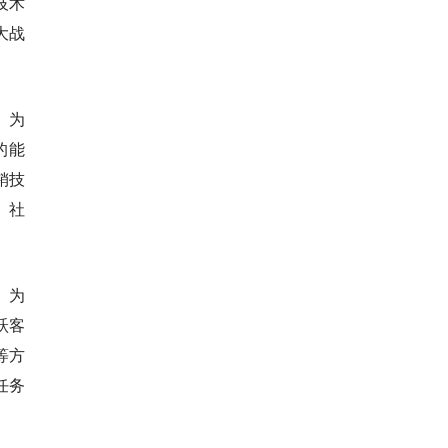
技术
大战
。为
的能
销技
、社
。为
跃客
等方
任务