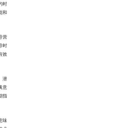
的时
能和
导营
导时
有效
、潜
满意
期指
。
意味