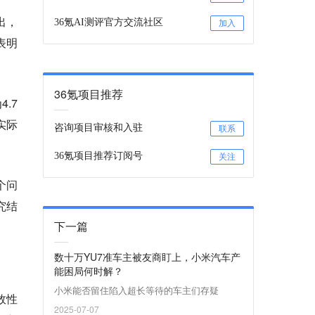
出，
36氪AI测评官方交流社区
加入
表明
36氪项目推荐
.7
实际
咨询项目审核和入驻
联系
36氪项目推荐订阅号
关注
个问
究结
下一篇
数十万YU7准车主被友商盯上，小米汽车产
能困局何时解？
小米能否留住陷入超长等待的车主们存疑
效性
2025-07-07