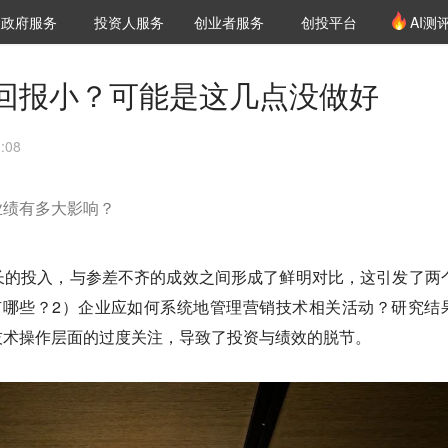
创投发布
项目推荐
核心服务
LP源计划
政府服务
投资人服务
创业者服务
创投平台
AI测
36氪Pro
VClub
VClub投资机构库
创投氪堂
城市之窗
投资机构职位推介
企业入驻
投资人认证
回报小？可能是这几点没做好
:08
业绩有多大影响？
长的投入，与参差不齐的成效之间形成了鲜明对比，这引发了两
有哪些？2）企业应如何系统地管理营销技术相关活动？研究结
技术操作层面的过度关注，导致了投资与绩效的脱节。