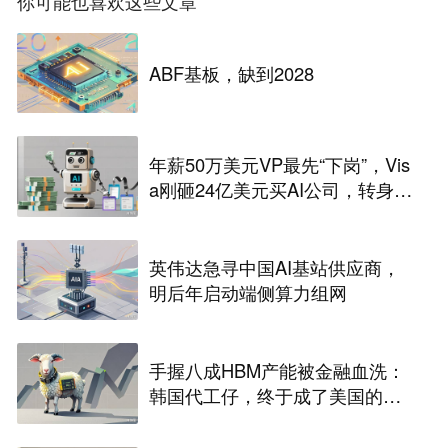
你可能也喜欢这些文章
ABF基板，缺到2028
年薪50万美元VP最先“下岗”，Vis
a刚砸24亿美元买AI公司，转身裁
2600人，还“先砍高管”？
英伟达急寻中国AI基站供应商，
明后年启动端侧算力组网
手握八成HBM产能被金融血洗：
韩国代工仔，终于成了美国的待
宰肥羊