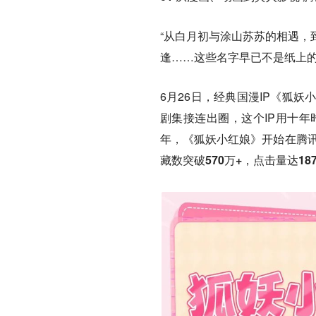
“从白月初与涂山苏苏的相遇，
逢……这些名字早已不是纸上的
6月26日，经典国漫IP《狐
剧集接连出圈，这个IP用十年
年，
《狐妖小红娘》开始在腾讯
藏数突破570万+，点击量达18