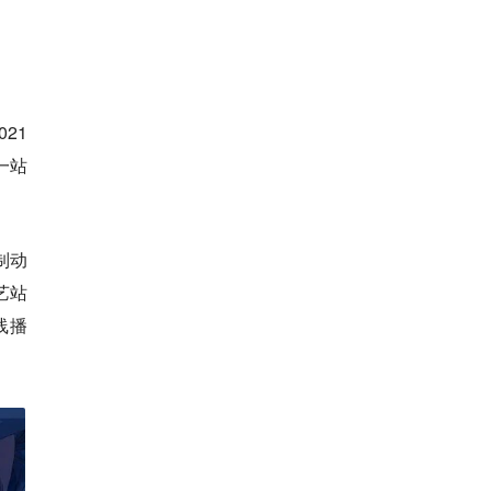
21
一站
制动
艺站
线播