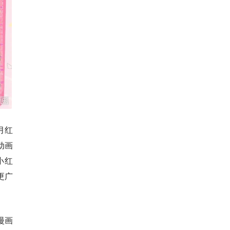
月红
动画
小红
更广
漫画