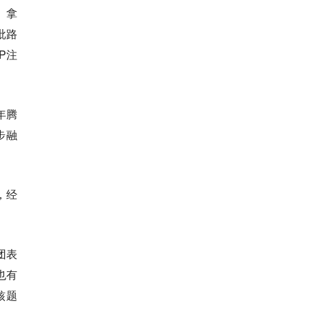
》拿
批路
P注
年腾
步融
，经
团表
也有
核题