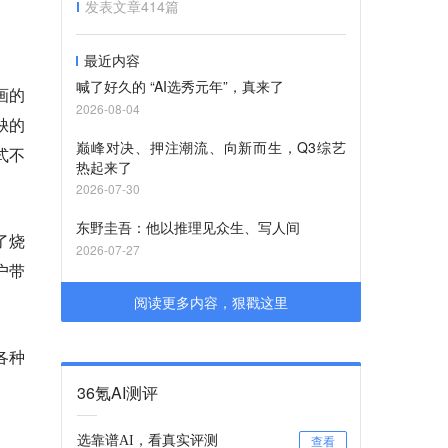
发表文章
414
篇
最近内容
喊了好久的 “AI选秀元年”，真来了
画的
2026-08-04
缺的
巅峰对决、押注潮流、向新而生，Q3综艺
式不
热起来了
2026-07-30
东野圭吾：他以推理见众生、写人间
了烧
2026-07-27
户带
阅读更多内容，狠戳这里
各种
36氪AI测评
选靠谱AI，看真实评测
查看