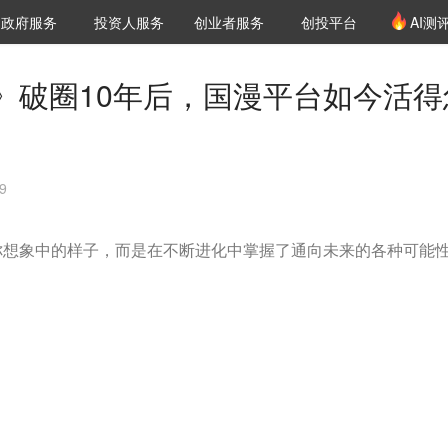
创投发布
项目推荐
核心服务
LP源计划
政府服务
投资人服务
创业者服务
创投平台
AI测
36氪Pro
VClub
VClub投资机构库
创投氪堂
城市之窗
投资机构职位推介
企业入驻
投资人认证
》破圈10年后，国漫平台如今活得
9
你想象中的样子，而是在不断进化中掌握了通向未来的各种可能