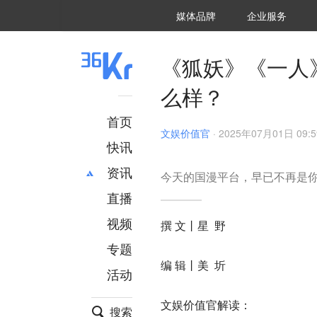
36氪Auto
数字时氪
企业号
未来消费
智能涌现
未来城市
启动Power on
媒体品牌
企业服务
企服点评
36氪出海
36氪研究院
潮生TIDE
36氪企服点评
36Kr研究院
36氪财经
职场bonus
36碳
后浪研究所
36Kr创新咨询
暗涌Waves
硬氪
氪睿研究院
《狐妖》《一人
么样？
首页
文娱价值官
·
2025年07月01日 09:5
快讯
资讯
今天的国漫平台，早已不再是
直播
最新
推荐
创投
财经
视频
撰 文丨星 野
汽车
AI
专题
科技
项目推荐
编 辑丨美 圻
活动
专精特新
安徽
文娱价值官解读：
搜索