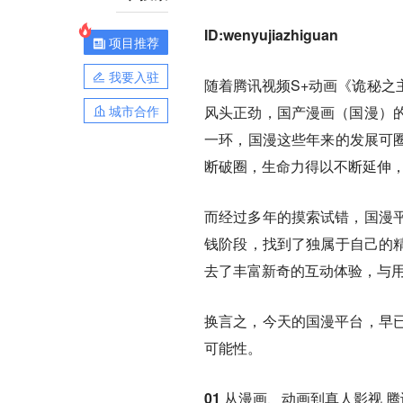
ID:wenyujiazhiguan
项目推荐
我要入驻
随着腾讯视频S+动画《诡秘之
城市合作
风头正劲，国产漫画（国漫）
一环，国漫这些年来的发展可圈
断破圈，生命力得以不断延伸
而经过多年的摸索试错，
国漫
钱阶段，找到了独属于自己的
去了丰富新奇的互动体验，与
换言之，今天的国漫平台，早
可能性。
01 从漫画、动画到真人影视 