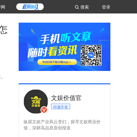
评网
搜索
登录
怎
性。
文娱价值官
特邀作者
纵观文娱产业风云变幻，探寻文娱商业价
值，深耕高品质原创报道