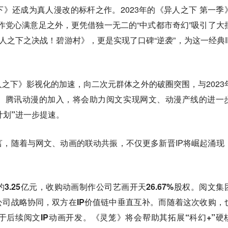
》还成为真人漫改的标杆之作。2023年的《异人之下 第一季
原作党心满意足之外，更凭借独一无二的“中式都市奇幻”吸引了大
异人之下之决战！碧游村》，更是实现了口碑“逆袭”，为这一经典I
之下》影视化的加速，向二次元群体之外的破圈突围，与2023
。
腾讯动漫的加入，将会助力阅文实现网文、动漫产线的进一
计划”进一步提速。
，随着与网文、动画的联动共振，不仅更多新晋IP将崛起涌现
。
3.25亿元，收购动画制作公司艺画开天26.67%股权。阅文集
司战略协同，双方在IP价值链中垂直互补。而随着这次收购，
后续阅文IP动画开发。《灵笼》将会帮助其拓展“科幻+”硬