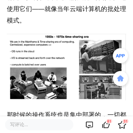
使用它们——就像当年云端计算机的批处理
模式。
那时候的操作系统也是集中部署的，一切都
81
31
写评论...
需要网络传输，大家排队等待自己的“批