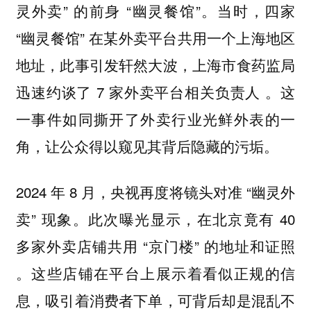
灵外卖” 的前身 “幽灵餐馆”。当时，四家
“幽灵餐馆” 在某外卖平台共用一个上海地区
地址，此事引发轩然大波，上海市食药监局
迅速约谈了 7 家外卖平台相关负责人 。这
一事件如同撕开了外卖行业光鲜外表的一
角，让公众得以窥见其背后隐藏的污垢。
2024 年 8 月，央视再度将镜头对准 “幽灵外
卖” 现象。此次曝光显示，在北京竟有 40
多家外卖店铺共用 “京门楼” 的地址和证照
。这些店铺在平台上展示着看似正规的信
息，吸引着消费者下单，可背后却是混乱不