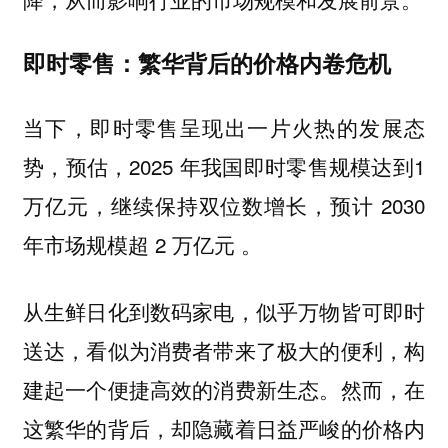
即时零售：繁华背后的价格内卷危机
当下，即时零售呈现出一片火热的发展态
势，预估，2025 年我国即时零售规模达到1
万亿元，继续保持双位数增长，预计 2030
年市场规模超 2 万亿元 。
从生鲜日化到数码家电，似乎万物皆可即时
送达，看似为消费者带来了极大的便利，构
建起一个便捷高效的消费新生态。然而，在
这繁华的背后，却隐藏着日益严峻的价格内