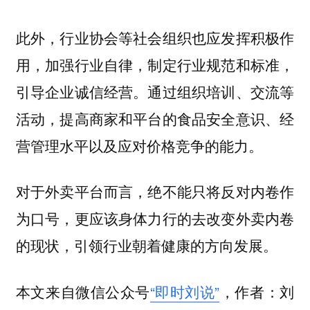
此外，行业协会等社会组织也应发挥积极作
用，加强行业自律，制定行业规范和标准，
引导企业诚信经营。通过组织培训、交流等
活动，提高商家和平台的食品安全意识、经
营管理水平以及应对价格竞争的能力。
对于外卖平台而言，绝不能只将反对内卷作
为口号，更应该身体力行的去改变外卖内卷
的现状，引领行业朝着健康的方向发展。
本文来自微信公众号
“即时刘说”
，作者：刘