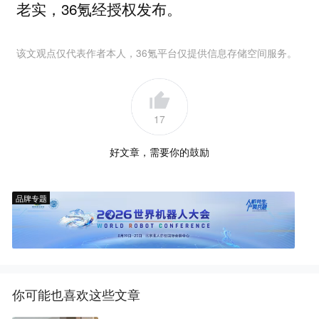
老实，36氪经授权发布。
该文观点仅代表作者本人，36氪平台仅提供信息存储空间服务。
17
好文章，需要你的鼓励
品牌专题
你可能也喜欢这些文章