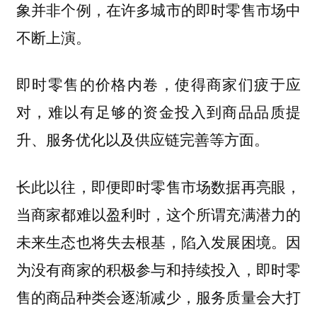
象并非个例，在许多城市的即时零售市场中
不断上演。
即时零售的价格内卷，使得商家们疲于应
对，难以有足够的资金投入到商品品质提
升、服务优化以及供应链完善等方面。
长此以往，即便即时零售市场数据再亮眼，
当商家都难以盈利时，这个所谓充满潜力的
未来生态也将失去根基，陷入发展困境。因
为没有商家的积极参与和持续投入，即时零
售的商品种类会逐渐减少，服务质量会大打