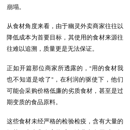
崩塌。
从食材角度来看，由于幽灵外卖商家往往以
降低成本为首要目标，其使用的食材来源往
往难以追溯，质量更是无法保证。
正如开篇那位商家所透露的，“用的食材我
也不知道是啥了”，在利润的驱使下，他们
可能会采购价格低廉的劣质食材，甚至是过
期变质的食品原料。
这些食材未经严格的检验检疫，含有大量的