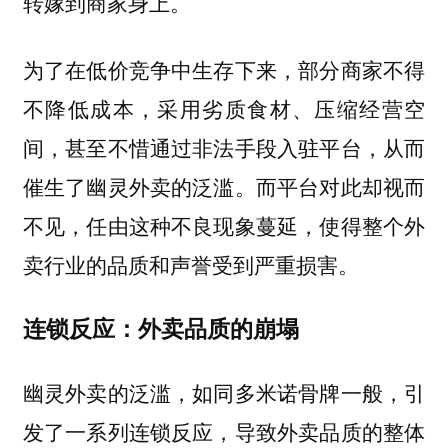
转嫁到商家身上。
为了在低价竞争中生存下来，部分商家不得
不降低成本，采用劣质食材、压缩经营空
间，甚至不惜通过非法手段入驻平台，从而
催生了幽灵外卖的泛滥。而平台对此却视而
不见，任由这种不良现象蔓延，使得整个外
卖行业的品质和声誉受到严重损害。
连锁反应：外卖品质的崩塌
幽灵外卖的泛滥，如同多米诺骨牌一般，引
发了一系列连锁反应，导致外卖品质的整体