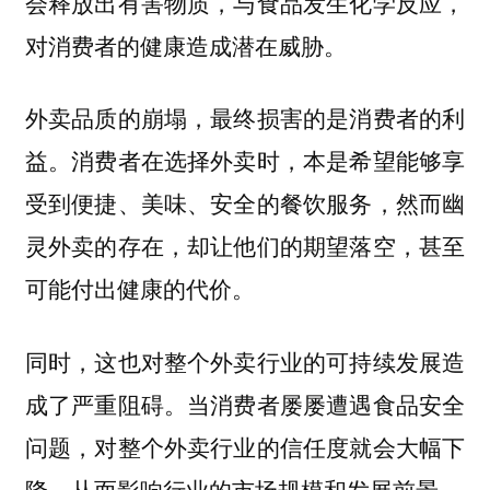
会释放出有害物质，与食品发生化学反应，
对消费者的健康造成潜在威胁。
外卖品质的崩塌，最终损害的是消费者的利
益。消费者在选择外卖时，本是希望能够享
受到便捷、美味、安全的餐饮服务，然而幽
灵外卖的存在，却让他们的期望落空，甚至
可能付出健康的代价。
同时，这也对整个外卖行业的可持续发展造
成了严重阻碍。当消费者屡屡遭遇食品安全
问题，对整个外卖行业的信任度就会大幅下
降，从而影响行业的市场规模和发展前景。