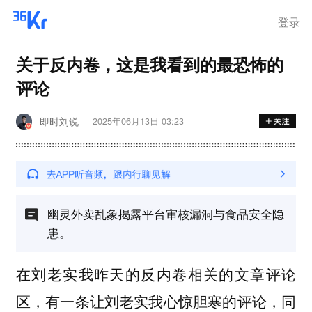
登录
关于反内卷，这是我看到的最恐怖的
评论
即时刘说
2025年06月13日 03:23
幽灵外卖乱象揭露平台审核漏洞与食品安全隐
患。
在刘老实我昨天的反内卷相关的文章评论
区，有一条让刘老实我心惊胆寒的评论，同