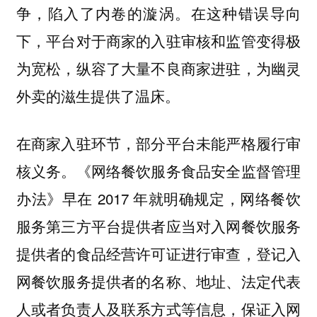
争，陷入了内卷的漩涡。在这种错误导向
下，平台对于商家的入驻审核和监管变得极
为宽松，纵容了大量不良商家进驻，为幽灵
外卖的滋生提供了温床。
在商家入驻环节，部分平台未能严格履行审
核义务。《网络餐饮服务食品安全监督管理
办法》早在 2017 年就明确规定，网络餐饮
服务第三方平台提供者应当对入网餐饮服务
提供者的食品经营许可证进行审查，登记入
网餐饮服务提供者的名称、地址、法定代表
人或者负责人及联系方式等信息，保证入网