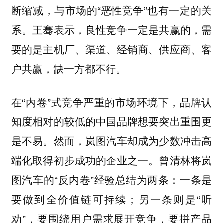
断缩减，与市场的“恶性竞争”也有一定的关
系。王骞表示，良性竞争一定是共赢的，需
要的是主机厂、渠道、经销商、供应商、客
户共赢，缺一方都不行。
在“内卷”式竞争严重的市场环境下，品牌认
知度相对的较低的中国品牌想要突出重围更
是不易。然而，岚图汽车却成为少数冲击高
端化取得初步成功的企业之一。曾清林将岚
图汽车的“反内卷”经验总结为两条：一条是
要做到全价值链可持续；另一条则是“听
劝”，要围绕用户需求展开竞争，要拼产品