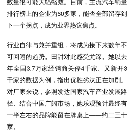
数量很可能大幅缩减。目前，主流汽车销量
排行榜上的企业为60多家，能否全部留存到
下一个拐点，成为业界热议焦点。
行业自律与兼并重组，将成为接下来数年不
可回避的趋势。田甜对此感受尤深。她以去
年全国3.7万家经销商关停4千家、又新开3
千家的数据为例，指出优胜劣汰正在加剧。
对厂家来说，参照发达国家汽车产业发展路
径、结合中国广阔市场，她乐观预计最终有
一半左右的品牌能留在牌桌上——约二三十
家。