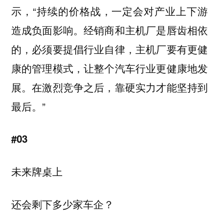
示，“持续的价格战，一定会对产业上下游
造成负面影响。经销商和主机厂是唇齿相依
的，必须要提倡行业自律，主机厂要有更健
康的管理模式，让整个汽车行业更健康地发
展。在激烈竞争之后，靠硬实力才能坚持到
最后。”
#03
未来牌桌上
还会剩下多少家车企？