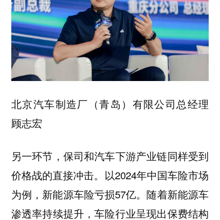
北京汽车制造厂（青岛）有限公司总经理
顾志宏
另一环节，保司和汽车下游产业链同样受到
价格战的直接冲击。以2024年中国车险市场
为例，新能源车险亏损57亿。随着新能源车
渗透率持续提升，车险行业呈现出保费结构