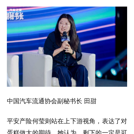
中国汽车流通协会副秘书长 田甜
平安产险何莹则站在上下游视角，表达了对
蛋糕做大的期待。她认为，剩下的一定是可