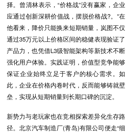
择。曾清林表示，“价格战”没有赢家，企业
应通过创新深耕价值战，摆脱价格战?。”在
他看来，降价只能换来短期销量，岚图不仅
通过35万元以上价格区间的稳健表现验证了
产品力，也凭借L3级智能架构等新技术不断
强化用户体验。实践证明，价值型竞争能够
保证企业始终立足于客户的核心需求。如
此，企业在价格内卷时代，反而能够铸就壁
垒，实现从短期销量到长期口碑的沉淀。
新势力与老玩家也在竞相探索差异化生存路
径。北京汽车制造厂(青岛)有限公司便走“细