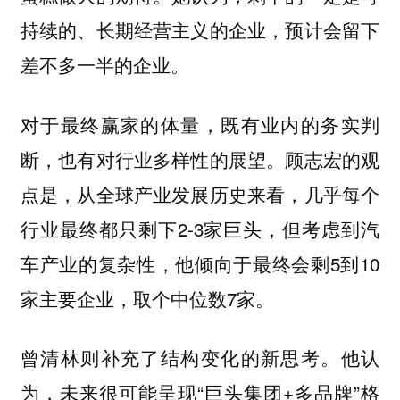
持续的、长期经营主义的企业，预计会留下
差不多一半的企业。
对于最终赢家的体量，既有业内的务实判
断，也有对行业多样性的展望。顾志宏的观
点是，从全球产业发展历史来看，几乎每个
行业最终都只剩下2-3家巨头，但考虑到汽
车产业的复杂性，他倾向于最终会剩5到10
家主要企业，取个中位数7家。
曾清林则补充了结构变化的新思考。他认
为，未来很可能呈现“巨头集团+多品牌”格