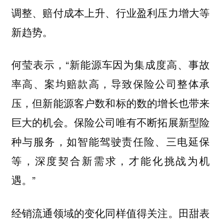
调整、赔付成本上升、行业盈利压力增大等
新趋势。
何莹表示，“新能源车因为集成度高、事故
率高、案均赔款高，导致保险公司整体承
压，但新能源客户数和标的数的增长也带来
巨大的机会。保险公司唯有不断拓展新型险
种与服务，如智能驾驶责任险、三电延保
等，深度契合新需求，才能化挑战为机
遇。”
经销流通领域的变化同样值得关注。田甜表