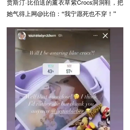
贾斯汀·比伯送的薰衣草紫Crocs洞洞鞋，把
她气得上网@比伯：
“我宁愿死也不穿！”