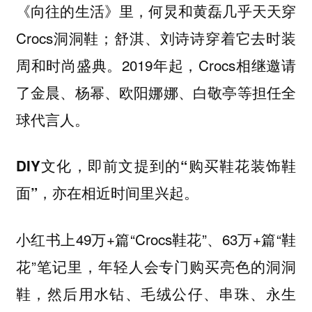
《向往的生活》里，何炅和黄磊几乎天天穿
Crocs洞洞鞋；舒淇、刘诗诗穿着它去时装
周和时尚盛典。2019年起，Crocs相继邀请
了金晨、杨幂、欧阳娜娜、白敬亭等担任全
球代言人。
DIY文化，即前文提到的“购买鞋花装饰鞋
亦在相近时间里兴起。
面”，
小红书上49万+篇“Crocs鞋花”、63万+篇“鞋
花”笔记里，年轻人会专门购买亮色的洞洞
鞋，然后用水钻、毛绒公仔、串珠、永生