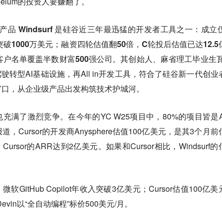
eium的投资人要赚翻了。
旗下产品 Windsurf 是硅谷近三年最迅猛的开发者工具之一：成立仅
破1000万美元；融资四轮估值翻50倍，C轮投后估值已达12.5
客户名单覆盖半数财富500强公司。
其创始人、麻省理工毕业生瓦
自动驾驶转型AI基础设施，再All in开发工具，符合了硅谷新一代创业
窗口，从企业级产品出发构筑技术护城河。
充满了激烈竞争。在今年的YC W25项目中，80%的项目皆是A
Cursor的开发商Anysphere估值100亿美元，是其3个月前
，Cursor的ARR达到2亿美元。如果和Cursor相比，Windsurf
GitHub Copilot年收入突破3亿美元；Cursor估值100亿
Devin以“全自动编程”标价500美元/月。