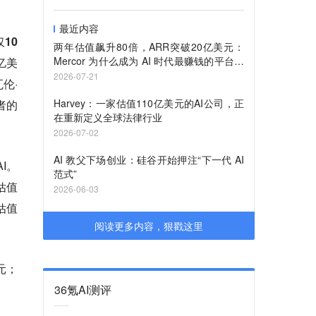
最近内容
10
两年估值飙升80倍，ARR突破20亿美元：
Mercor 为什么成为 AI 时代最赚钱的平台之
亿美
一？
2026-07-21
伦·
Harvey：一家估值110亿美元的AI公司，正
者的
在重新定义全球法律行业
2026-07-02
AI 教父下场创业：硅谷开始押注“下一代 AI
I。
范式”
估值
2026-06-03
的估值
阅读更多内容，狠戳这里
美元；
36氪AI测评