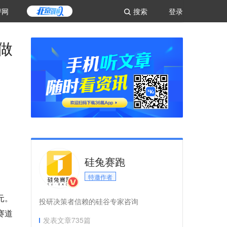
评网
搜索
登录
队做
硅兔赛跑
特邀作者
美元。
投研决策者信赖的硅谷专家咨询
赛道
发表文章
735
篇