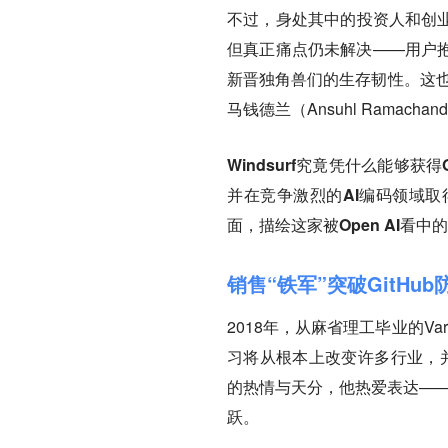
不过，身处其中的投资人和创业
但真正痛点仍未解决——用户抱
新晋独角兽们的生存韧性。这也就是
马钱德兰（Ansuhl Ramach
Windsurf究竟凭什么能够获
并在竞争激烈的AI编码领域
面，描绘这家被Open AI看中
销售“铁军”突破GitHub
2018年，从麻省理工毕业的Va
习将从根本上改变许多行业，并
的热情与天分，他热爱表达——
跃。