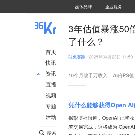
36氪Auto
数字时氪
企业号
未来消费
智能涌现
未来城市
启动Power on
媒体品牌
企业服务
企服点评
36氪出海
36氪研究院
潮生TIDE
36氪企服点评
36Kr研究院
36氪财经
职场bonus
36碳
后浪研究所
36Kr创新咨询
暗涌Waves
硬氪
氪睿研究院
3年估值暴涨50倍
了什么？
首页
硅兔赛跑
·
2025年04月23日 11:59
快讯
资讯
10个月破千万收入，75倍PS值
直播
最新
推荐
创投
财经
视频
汽车
AI
凭什么能够获得Open A
专题
科技
项目推荐
活动
据彭博社报道，OpenAI 正就收
专精特新
安徽
若交易完成，这将成为 Open
搜索