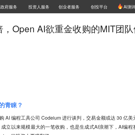
创投发布
项目推荐
核心服务
LP源计划
政府服务
投资人服务
创业者服务
创投平台
AI测
36氪Pro
VClub
VClub投资机构库
创投氪堂
城市之窗
投资机构职位推介
企业入驻
投资人认证
，Open AI欲重金收购的MIT团
I的青睐？
购 AI 编程工具公司 Codeium 进行谈判，交易金额或达 30 亿
AI 成立以来规模最大的一笔收购，也是生成式AI浪潮下，AI编程