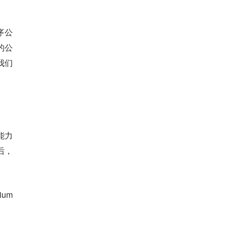
序公
的公
我们
能力
年后，
um