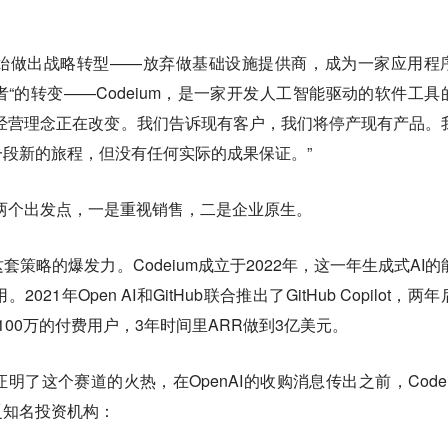
始做出战略转型——放弃做基础设施提供商，成为一家应用程
者“的转变——Codeium，是一家开发人工智能驱动的软件工具
经营理念正在改变。我们告诉现有客户，我们将停产现有产品。
段新的旅程，但没有任何实际的成果保证。”
立足两个出发点，一是重视销售，二是企业原生。
这套策略的爆发力。Codeium成立于2022年，这一年生成式AI的
1年Open AI和GitHub联合推出了GitHub Copilot，两
累了超过100万的付费用户，3年时间里ARR做到3亿美元。
证明了这个赛道的火热，在OpenAI的收购消息传出之前，Codei
乏知名投资机构：