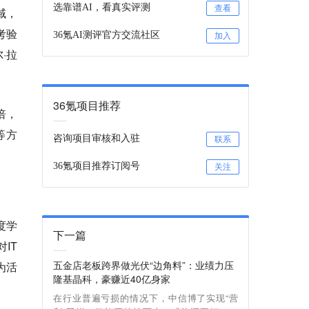
选靠谱AI，看真实评测
查看
域，
考验
36氪AI测评官方交流社区
加入
·拉
36氪项目推荐
倍，
等方
咨询项目审核和入驻
联系
36氪项目推荐订阅号
关注
度学
下一篇
IT
五金店老板跨界做光伏“边角料”：业绩力压
为活
隆基晶科，豪赚近40亿身家
在行业普遍亏损的情况下，中信博了实现“营