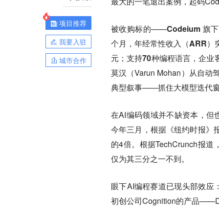
最大的一笔退出案例，起码Cod
项目推荐
被收购标的——
Codeium 
我要入驻
个月，年经常性收入（ARR）突
元；支持70种编程语言，企业
城市合作
莫汉（Varun Mohan）从
典型叙事——抓住大模型迭代
在AI编码领域并不缺资本，但也
今年三月，根据《纽约时报》报道，
的4倍。根据TechCrunch报道
仅为其三分之一不到。
眼下AI编程赛道已现头部效应：微软
初创公司Cognition的产品——