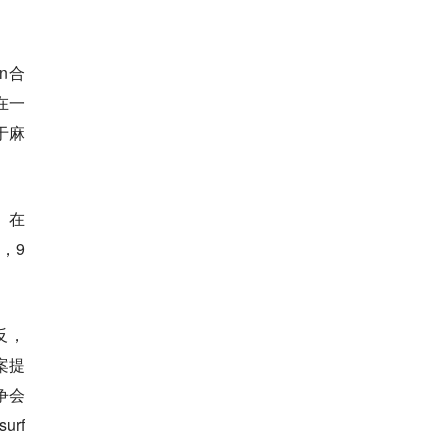
n合
在一
于麻
。在
，9
反，
案提
争会
rf