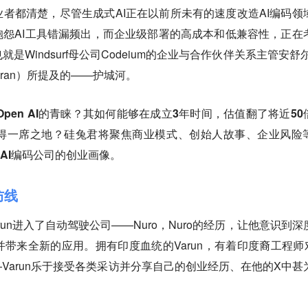
者都清楚，尽管生成式AI正在以前所未有的速度改造AI编码领
怨AI工具错漏频出，而企业级部署的高成本和低兼容性，正在
Windsurf母公司Codeium的企业与合作伙伴关系主管安舒尔
andran）所提及的——护城河。
得Open AI的青睐？其如何能够在成立3年时间，估值翻了将近50
取得一席之地？硅兔君将聚焦商业模式、创始人故事、企业风险
的AI编码公司的创业画像。
防线
run进入了自动驾驶公司——Nuro，Nuro的经历，让他意识到深
带来全新的应用。拥有印度血统的Varun，有着印度裔工程师对
Varun乐于接受各类采访并分享自己的创业经历、在他的X中甚